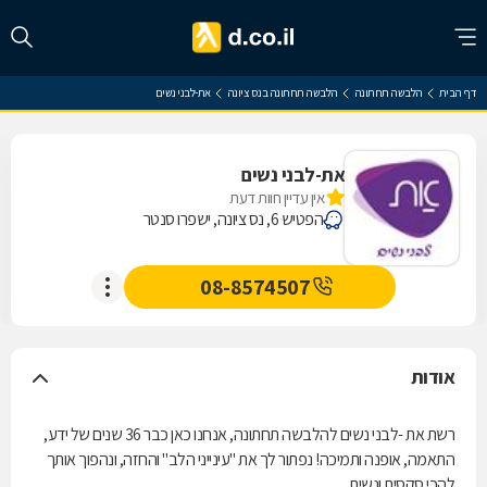
דף הבית
הלבשה תחתונה
הלבשה תחתונה בנס ציונה
את-לבני נשים
את-לבני נשים
אין עדיין חוות דעת
הפטיש 6, נס ציונה, ישפרו סנטר
08-8574507
אודות
רשת את -לבני נשים להלבשה תחתונה, אנחנו כאן כבר 36 שנים של ידע,
התאמה, אופנה ותמיכה! נפתור לך את "עינייני הלב" והחזה, ונהפוך אותך
להכי סקסית ונשית.