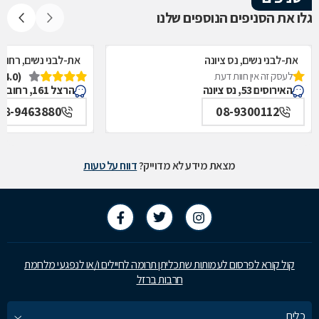
גלו את הסניפים הנוספים שלנו
את-לבני נשים, נס ציונה
את-לבני נשים, רחוב
לעסק זה אין חוות דעת
(4.0)
האירוסים 53, נס ציונה
הרצל 161, רחובות
08-9463880
08-9300112
מצאת מידע לא מדוייק?
דווח על טעות
קול קורא לפרסום לעמותות שתכליתן תרומה לחיילים ו/או לנפגעי מלחמת
חרבות ברזל
כלים