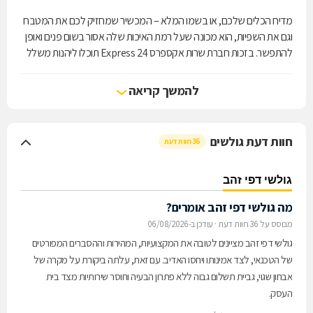
מדיח הכלים שלכם, או בשמו המלא – המכשיר שמחזיק לכם את המטבח
וגם את השפיות, הוא מכונה שעל רמת האיכות שלה אסור בשום פנים ואופן
להתפשר. בזכות חברת שרות אקספרס 24 Express תוכלו ליהנות משלל
דגמי מדיחי הכלים ובנוסף לכך, מעניקה מגוון רחב של שירותים, בין היתר
מתמחה בשיווק, בתיקון ובהתקנה של מיטב הדגמים המובילים והעדכניים
להמשך קריאה
שקיימים בשוק. לקבלת הצעת מחיר משתלמת, התקשרו בהקדם.
חוות דעת גולשים
36 חוות דעת
גולשי דפי זהב
מה גולשי דפי זהב אומרים?
מבוסס על 36 חוות דעת
·
עודכן ב-06/08/2026
גולשי דפי זהב מציינים לטובה את המקצועיות, המהירות וההסברים המפורטים
של הטכנאי, לצד אמינותו ויחסו האדיב. עם זאת, עלתה ביקורת על מקרה של
אבחון שגוי, גביית תשלום גבוה ללא פתרון הבעיה וחוסר שירותיות מצד בית
העסק.