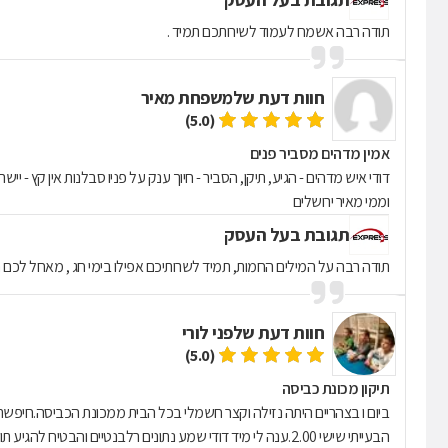
תודה רבה אשמח לעמוד לשירותכם תמיד .
חוות דעת של
משפחת מאיר
(5.0)
אמין מדהים מסביר פנים
דודי איש מדהים - הגיע, תיקן, הסביר - חיוך ענק על פניו סבלנות אין קץ - יישר 
וממי מאיר ירושלים
תגובת בעל העסק
תודה רבה על המילים החמות, תמיד לשרותיכם אפילו בימי חג , מאחל לכם 
חוות דעת של
פני לורי
(5.0)
תיקון מכונת כביסה
ביום ו בצהריים היתה נזילה וקצר חשמלי בכל הבית ממכונת הכביסה.חיפשתי
הבעייתי שישי 2.00.ענה לי מיד דודי שמע נתונים רלבנטיים והבט