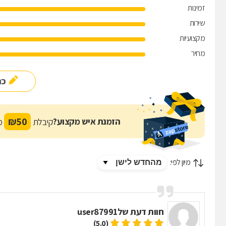
זמינות
שירות
מקצועיות
מחיר
כת
₪
50
הזמנת איש מקצוע?
קיבלת
מת
מיון לפי:
חוות דעת של
user87991
(5.0)