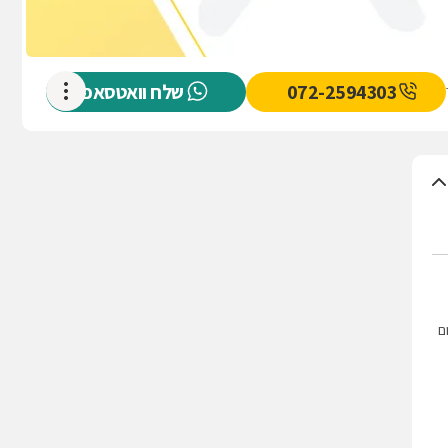
072-2594303
שלח וואטסאפ
ם