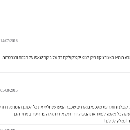
14/07/2016
ה היא בצינור ניקוז תיקן לנו צ'יק צ'ק ולקח רק על ביקור שאפו על הכנות והנחמדות
05/08/2015
ן , קיבלנו חוות דעת מטכנאים אחרים שכבר הציעו שנחליף את כל המזגן. הזמנו את דודי
שיעשה כל מאמץ לפתור את הבעיה. דודי תיקן את התקלה עד היסוד במחיר הוגן ,
!! נמליץ לכולם !