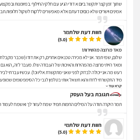
שתוך זמן קצר יתקשר.ביום א דודי הגיע עם חלקי החילוף .במיומנות ובמקצו
אמינים וישרים שלא כוםים דעתם אלא מאפשרים ללקוח לשקול חלופות.תבו
חוות דעת של
תמר
(5.0)
מאד מרוצה מהשירות!
שלום, שמי תמר. אני לא מכירה טכנאים אחרים, רק את דודו (שכב
ומאד הייתי מרוצה מהמהירות והאיכות של העבודה שלו. מעבר לזה, הוא גם נ
רעש מה אני יכולה לבדוק לפני
מיד התקשרתי לדודו והוא תשאל אותי בטלפון לגבי כל הסימפטומים שמופעי
קרא עוד
רצון טוב שלו!) הוא מנע המון בלאגן, כי דרך השאלות שלו וההדרכה שלו גיל
תגובת בעל העסק
להצפה. אני מאד מעריכה את דודו, יש לו את האמון שלי ואמשיך תמיד להתקשר אליו לכל בעייה שיש במוצרי החשמל בביתי.
תמר היקרה תודה על המילים החמות תמיד שמח לעזור לך ואשמח לעמוד תמ
חוות דעת של
תמי
(5.0)