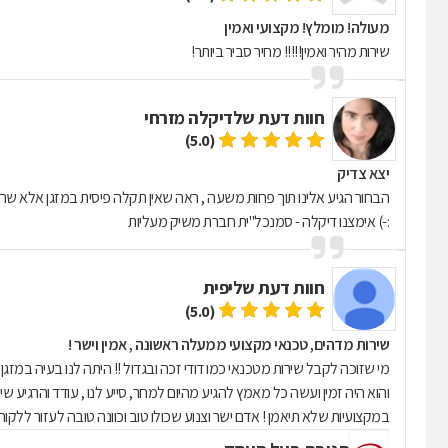
מעולה! מומלץ! מקצועי ואמין
שירות מהיר ואמין!!!!! מחיר סביר ביותר!
חוות דעת של
דיקלה מזרחי
(5.0)
יצא צדיק
הבחור הגיע אלינו תוך פחות משעה , ראה שאין תקלה פיסית במזגן אלא שהבעי
:-) אימצנו דיקלה - סמנכל"ית חברת משיק מעליות
חוות דעת של
יפית
(5.0)
שירות מדהים, טכנאי מקצועי ממעלה ראשונה , אמין וישר !
מי שזוכה לקבל שירות מטכנאי כמו דודי זכה ובגדול !! היתה לנו בעיה במזג
והוא היה זמין ועשה כל מאמץ להגיע מהיום למחר, סייע לנו , עודד והרגיע 
במקצועיות שלא תיאמן ! אדם ישר וצנוע שכולו טוב וכוונה טובה לעזור ללקוח 