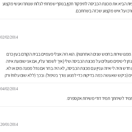
עיות הביא את מכונת הכביסה לתיפקוד תקין.בנוסף שמחתי לגלות שנותרו אנשי מקצוע
רכו על איש מקצוע שכזה בשרותכם.
02/02/2014
ר מקבלת ממנו שירות בחמש שנים האחרונות). הוא היה אצלי פעמיים בבית הקודם בעין כרם
תן לי טיפים מעולים על מכונת הכביסה שלי (איך לשמור עליו, אם אני שומעת איזה
 שאני מתקשרת אליו וכו'). עכשיו עברתי לבית חדש והיה לי איזה עניין עם מכונת הכביסה, לא היה ברור אם נוזל ממנה מים או לא.
ם (ביקש שאעשה כמה בדיקות כדי למנוע צורך בטיפול). ובכך (ללא שום עלות! ורק
יתי שבכלל אין לי בעייה במכונת הכביסה, שהייתה סתימה בצינור של הבית וזה גרם
04/02/2014
יד לשירותך תמיד דודי משירות אקספרס.
20/01/2014