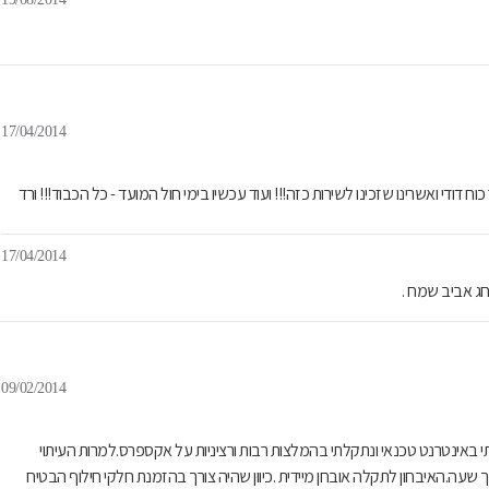
17/04/2014
כוח דודי ואשרינו שזכינו לשירות כזה!!! ועוד עכשיו בימי חול המועד - כל הכבוד!!! ורד
17/04/2014
חג אביב שמח .
09/02/2014
 באינטרנט טכנאי ונתקלתי בהמלצות רבות ורציניות על אקספרס.למרות העיתוי
יח להגיע תוך שעה.האיבחון לתקלה אובחן מיידית .כיוון שהיה צורך בהזמנת חלקי חילוף הבטיח