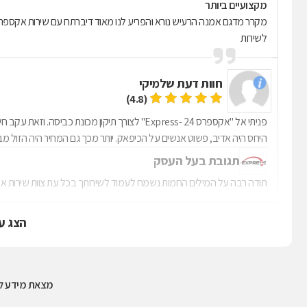
מקצועיים ביותר
מקרר מדגם אמנה הרעיש נורא והפריע לנו מאוד דיברתח עם שירות אקספרס 
לשירות
חוות דעת של
מיקי
(4.8)
פניתי אל "אקספרס 24 -Express" לצורך תיקון מכו
היחס היה אדיב, פשוט אנשים על הכיפאק. יותר מכך גם המחיר היה הזול מב
תגובת בעל העסק
תודה רבה על המילים החמות נשמח לעמוד לשירותך בכל עת צוות שירות 
הצג ע
מצאת מידע לא