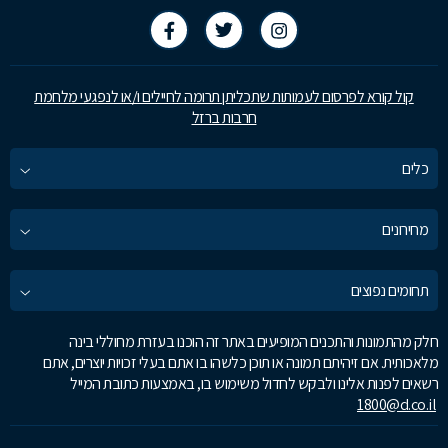
קול קורא לפרסום לעמותות שתכליתן תרומה לחיילים ו/או לנפגעי מלחמת
חרבות ברזל
כלים
מחירונים
תחומים נפוצים
חלק מהתמונות והתכנים המופיעים באתר זה הוכנו בעזרת מחוללי בינה
מלאכותית. אם זיהיתם תמונה או תוכן כלשהו בו אתם בעלי זכויות יוצרים, אתם
רשאים לפנות אלינו ולבקש לחדול משימוש בו, באמצעות כתובת המייל
1800@d.co.il