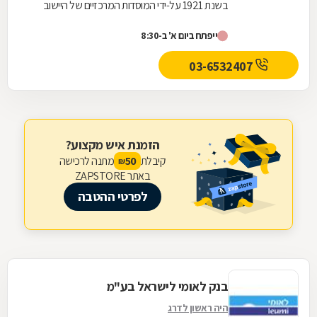
בשנת 1921 על-ידי המוסדות המרכזיים של היישוב
באותה עת - ההסתדרות הציונית וההסתדרות הכללית
ייפתח ביום א' ב-8:30
של...
03-6532407
הזמנת איש מקצוע?
קיבלת
מתנה לרכישה
50
₪
באתר ZAPSTORE
לפרטי ההטבה
בנק לאומי לישראל בע"מ
היה ראשון לדרג