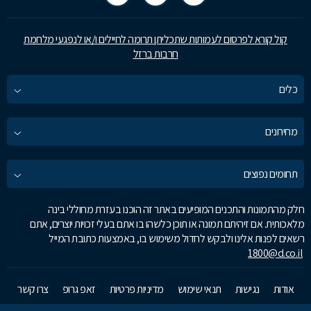
קול קורא לפרסום לעמותות שתכליתן תרומה לחיילים ו/או לנפגעי מלחמת
חרבות ברזל
כלים
מחירונים
תחומים נפוצים
חלק מהתמונות והתכנים המופיעים באתר זה הוכנו בעזרת מחוללי בינה
מלאכותית. אם זיהיתם תמונה או תוכן כלשהו בו אתם בעלי זכויות יוצרים, אתם
רשאים לפנות אלינו ולבקש לחדול משימוש בו, באמצעות כתובת המייל
1800@d.co.il
אודות
נגישות
תנאי שימוש
מדיניות פרטיות
זאפ גרופ
צרו קשר