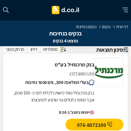
דף הבית
בנקים
בנקים בנתיבות
בנקים בנתיבות
נמצאו 4 בנקים
סינון תוצאות
פופולריות
דירוג
מרחק ממני
בנק מרכנתיל בע"מ
היה ראשון לדרג
בעלי המלאכה 200, צים סנטר נתיבות
בנק מרכנתיל נוסד כישות כלכלית לפני כ- 100 שנים,
ועבר מספר גלגולים עד שהגיע למתכונתו
הנוכחית.לבנק כ 76 סניפים הפרוסים ברחבי הארץ
ייפתח ביום ב' ב-8:30
ובהם ניתנים...
076-8072100