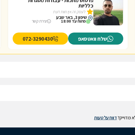
פרטוש מתכות - עבודות מסגרות
כלליות
לעסק זה אין חוות דעת
שיפון 3, באר שבע
פתוח עד 18:00
יצירת קשר
שלח וואטסאפ
072-3290430
 מדוייק?
דווח על טעות