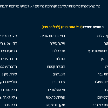
קול קורא לפרסום לעמותות שתכליתן תרומה לחיילים ו/או לנפגעי מלחמת חרבות
תחומים נפוצים
(לכל התחומים)
(לכל התגיות)
ן מעליות
בניית בריכות שחייה
מערכות כיבוי
נה
איתור נזילות
דודי שמש וח
ים וסגירות חורף
אדריכלים
הרחקת יונים
 בטון
הובלות
הדברה ירוקה
ית
הובלות קטנות
הדברת עכברי
ות עפר
מנעולנים
שירותי ניקיון
ת מנעולים
שירותי גינון
פוליש והברק
ים
אינסטלטורים
ניקיון משרדים
י איטום
פתיחת סתימות
ניקיון לאחר ש
טורים לרכב
תיקון דודי שמש
ניקיון דירות