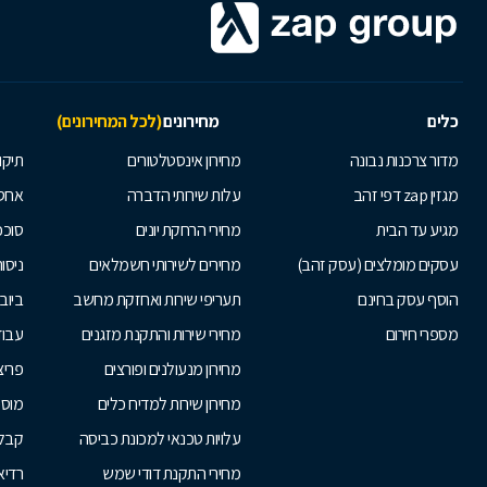
כלים
מחירונים
(לכל המחירונים)
מדור צרכנות נבונה
מחירון אינסטלטורים
תיקו
מגזין zap דפי זהב
עלות שירותי הדברה
אחס
מגיע עד הבית
מחירי הרחקת יונים
סוככ
עסקים מומלצים (עסק זהב)
מחירים לשירותי חשמלאים
ניסור
הוסף עסק בחינם
תעריפי שירות ואחזקת מחשב
ביוב
מספרי חירום
מחירי שירות והתקנת מזגנים
עבוד
מחירון מנעולנים ופורצים
פריצ
מחירון שירות למדיח כלים
מוסכ
עלויות טכנאי למכונת כביסה
קבלנ
מחירי התקנת דודי שמש
רדיא