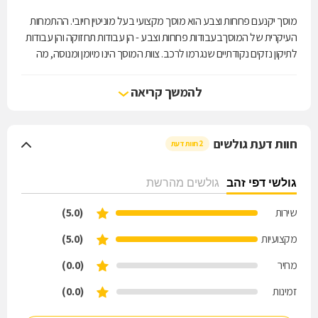
מוסך יקנעם פחחות וצבע הוא מוסך מקצועי בעל מוניטין חיובי. ההתמחות
העיקרית של המוסךבעבודות פחחות וצבע - הן עבודות תחזוקה והן עבודות
לתיקון נזקים נקודתיים שנגרמו לרכב. צוות המוסך הינו מיומן ומנוסה, מה
שמאפשר לו לבצע כל עבודה ברמה הגבוהה ביותר שיש ותוך לוח זמנים
מינימלי. המוסך ידוע באמינות שלו ובהתנהלות השקופה שלו מול הלקוחות.
להמשך קריאה
יתרון משמעותי אחר שמבליט אותו בנוף המוסכים בישראל הוא המחירים
הנוחים שאנשיו גובים עבור הבדיקות, הטיפולים והחלפים השונים. נשמח
לקחת תחת הידיים הבטוחות שלנו גם את הרכב שלכם.
חוות דעת גולשים
2 חוות דעת
גולשי דפי זהב
גולשים מהרשת
שירות
(5.0)
מקצועיות
(5.0)
מחיר
(0.0)
זמינות
(0.0)