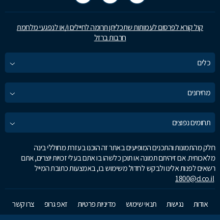
קול קורא לפרסום לעמותות שתכליתן תרומה לחיילים ו/או לנפגעי מלחמת
חרבות ברזל
כלים
מחירונים
תחומים נפוצים
חלק מהתמונות והתכנים המופיעים באתר זה הוכנו בעזרת מחוללי בינה
מלאכותית. אם זיהיתם תמונה או תוכן כלשהו בו אתם בעלי זכויות יוצרים, אתם
רשאים לפנות אלינו ולבקש לחדול משימוש בו, באמצעות כתובת המייל
1800@d.co.il
אודות
נגישות
תנאי שימוש
מדיניות פרטיות
זאפ גרופ
צרו קשר