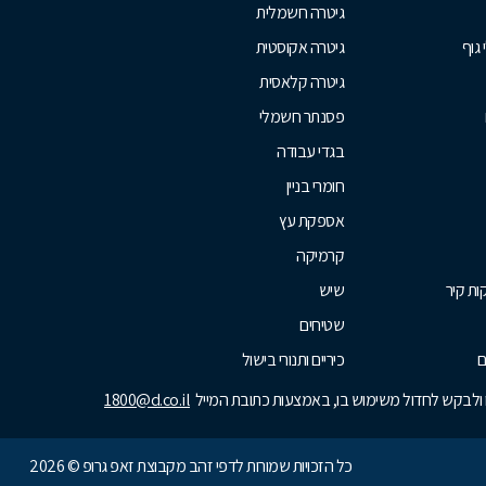
גיטרה חשמלית
 גוף
גיטרה אקוסטית
גיטרה קלאסית
פסנתר חשמלי
בגדי עבודה
חומרי בניין
אספקת עץ
קרמיקה
ת קיר
שיש
שטיחים
ם
כיריים ותנורי בישול
נו ולבקש לחדול משימוש בו, באמצעות כתובת המייל
1800@d.co.il
כל הזכויות שמורות לדפי זהב מקבוצת זאפ גרופ © 2026