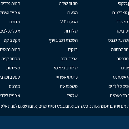
ן גלקסי
מוניות שירות
חנויות פרחים
ן טאבלטים
הסעות
עיסויים וטיפולי
ט משרדי
הסעות VIP
מדפים
סי ביקור
שליחויות
אוכל לכלבים
סה על קנבס
השכרת רכב בארץ
אקס בוקס
ות לחתונה
בנקים
חנויות רהיטים
למדפסת
אביזרי רכב
מכונות קפה
בים
שילוח בינלאומי
משתלות
 אינטרנט
כרטיסי אשראי
טפטים ומדבקו
נים סלולריים
משכנתאות
מזרנים
 חד פעמיים
שלטים
אופניים לילדי
אם זיהיתם תמונה או תוכן כלשהו בו אתם בעלי זכויות יוצרים, אתם רשאים לפנות אלי