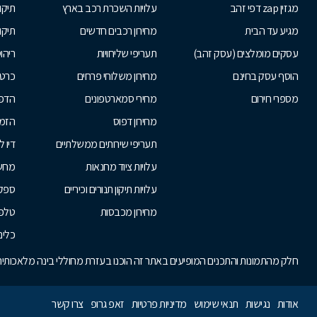
מגזין zap דפי זהב
עלויות השכרת רכב בארץ
תיקו
מגיע עד הבית
מחירון רכבים חדשים
תיקו
עסקים מומלצים (עסק זהב)
תעריפי שליחויות
ריהו
הוסף עסק בחינם
מחירון משלוחי פרחים
כרטי
מספרי חירום
מחירי סמארטפונים
הדפ
מחירון דפוס
הזמנ
תעריפי שירותים ממשלתיים
דיו 
עלויות ציוד מחנאות
מחש
עלויות תיקון תנורים וכיריים
ספקי
מחירון מכבסות
טלפו
כלים
חלק מהתמונות והתכנים המופיעים באתר זה הוכנו בעזרת מחוללי בינה מלאכותית. 
אודות
נגישות
תנאי שימוש
מדיניות פרטיות
זאפ גרופ
צרו קשר