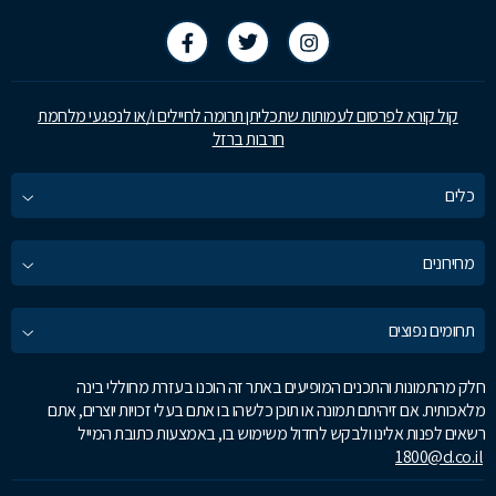
קול קורא לפרסום לעמותות שתכליתן תרומה לחיילים ו/או לנפגעי מלחמת
חרבות ברזל
כלים
מחירונים
תחומים נפוצים
חלק מהתמונות והתכנים המופיעים באתר זה הוכנו בעזרת מחוללי בינה
מלאכותית. אם זיהיתם תמונה או תוכן כלשהו בו אתם בעלי זכויות יוצרים, אתם
רשאים לפנות אלינו ולבקש לחדול משימוש בו, באמצעות כתובת המייל
1800@d.co.il