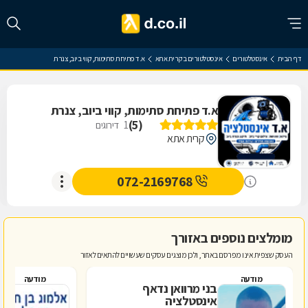
דף הבית
אינסטלטורים
אינסטלטורים בקרית אתא
א.ד פתיחת סתימות, קווי ביוב, צנרת
א.ד פתיחת סתימות, קווי ביוב, צנרת
)
5
(
1
דירוגים
קרית אתא
072-2169768
מומלצים נוספים באזורך
העסק שצפית אינו מפרסם באתר, ולכן מוצגים עסקים שעשויים להתאים לאזור
מודעה
מודעה
בני מרוואן נדאף
א
אינסטלציה