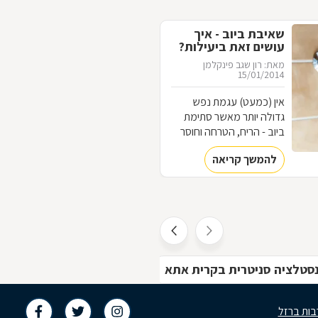
שאיבת ביוב - איך
עושים זאת ביעילות?
מאת: רון שגב פינקלמן
15/01/2014
אין (כמעט) עגמת נפש
גדולה יותר מאשר סתימת
ביוב - הריח, הטרחה וחוסר
הנוחות הופכים להיות בלתי
להמשך קריאה
נסבלים! איך מטפלים
בסתימת ביוב? מתי מומלץ
להזמין צילום צנרת ביוב ואיך
מטפלים בהצפות? יצאנו
לבדוק.
סטלציה סניטרית בקרית אתא
קבלני אינסטלציה וקווי
בות ברזל