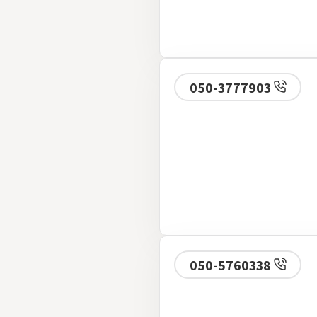
050-3777903
050-5760338