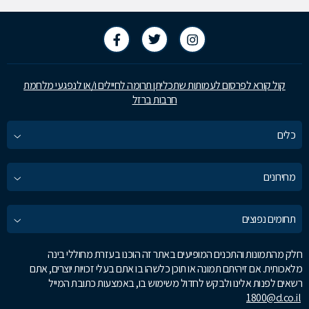
קול קורא לפרסום לעמותות שתכליתן תרומה לחיילים ו/או לנפגעי מלחמת
חרבות ברזל
כלים
מחירונים
תחומים נפוצים
חלק מהתמונות והתכנים המופיעים באתר זה הוכנו בעזרת מחוללי בינה
מלאכותית. אם זיהיתם תמונה או תוכן כלשהו בו אתם בעלי זכויות יוצרים, אתם
רשאים לפנות אלינו ולבקש לחדול משימוש בו, באמצעות כתובת המייל
1800@d.co.il