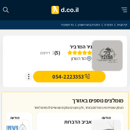
דף הבית
הדברה
הדברה בהוד השרון
ניר המדביר
ניר המדביר
)
5
(
1
דירוגים
הוד השרון
054-2223353
מומלצים נוספים באזורך
העסק שצפית אינו מפרסם באתר, ולכן מוצגים עסקים שעשויים להתאים לאזור
מודעה
מודעה
אביב הדברות
י
ו