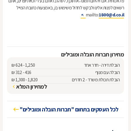
מלאכותית. אם זיהיתם תמונה או תוכן כלשהו בו אתם בעלי זכויות יוצרים, אתם
רשאים לפנות אלינו ולבקש לחדול משימוש בו, באמצעות כתובת המייל
mailto:
1800@d.co.il
מחירון חברות הובלה ומובילים
הובלת דירה - חדר אחד
₪ 624 - 1,250
הובלה עם מנוף
₪ 312 - 416
הובלת תכולת משרד - 2 חדרים
₪ 1,300 - 1,820
למחירון המלא
לכל העסקים בתחום "חברות הובלה ומובילים"