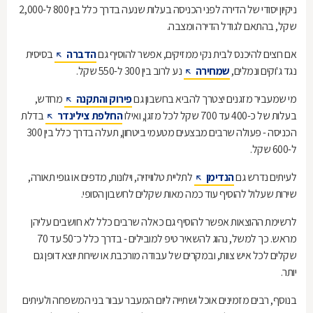
ניקיון יסודי של הדירה לפני הכניסה בעלות שנעה בדרך כלל בין 800 ל-2,000
שקל, בהתאם לגודל הדירה ומצבה.
אם רוצים להיכנס לבית נקי ממזיקים, אפשר להוסיף גם
הדברה
בסיסית
נגד ג'וקים ונמלים,
שמחירה
נע לרוב בין 300 ל-550 שקל.
מי שמעביר מזגנים יצטרך להביא בחשבון גם
פירוק והתקנה
מחדש,
בעלות של כ-400 עד 700 שקל לכל מזגן, ואילו
החלפת צילינדר
בדלת
הכניסה - פעולה שרבים מבצעים מטעמי ביטחון, תעלה בדרך כלל בין 300
ל-600 שקל.
לעיתים נדרש גם
הנדימן
לתליית טלוויזיה, וילונות, מדפים או גופי תאורה,
שירות שעלול להוסיף עוד כמה מאות שקלים לחשבון הסופי.
לרשימת ההוצאות אפשר להוסיף גם כאלה שרבים כלל לא חושבים עליהן
מראש. כך למשל, נהוג להשאיר טיפ למובילים - בדרך כלל כ־50 עד 70
שקלים לכל איש צוות, ובמקרים של עבודה מורכבת או שירות יוצא דופן גם
יותר.
בנוסף, רבים מזמינים אוכל ושתייה ליום המעבר עבור בני המשפחה ולעיתים