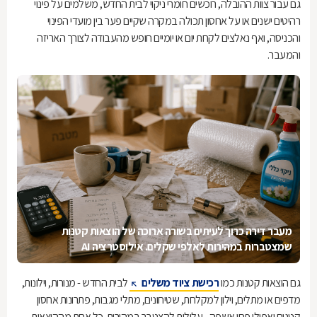
גם עבור צוות ההובלה, רוכשים חומרי ניקוי לבית החדש, משלמים על פינוי
רהיטים ישנים או על אחסון תכולה במקרה שקיים פער בין מועדי הפינוי
והכניסה, ואף נאלצים לקחת יום או יומיים חופש מהעבודה לצורך האריזה
והמעבר.
מעבר דירה כרוך לעיתים בשורה ארוכה של הוצאות קטנות
שמצטברות במהירות לאלפי שקלים. אילוסטרציה AI
גם הוצאות קטנות כמו
רכישת ציוד משלים
לבית החדש - מנורות, וילונות,
מדפים או מתלים, וילון למקלחת, שטיחונים, מתלי מגבות, פתרונות אחסון
קטנים ואפילו פחי אשפה - עלולות להצטבר במהירות. כל אחת מההוצאות