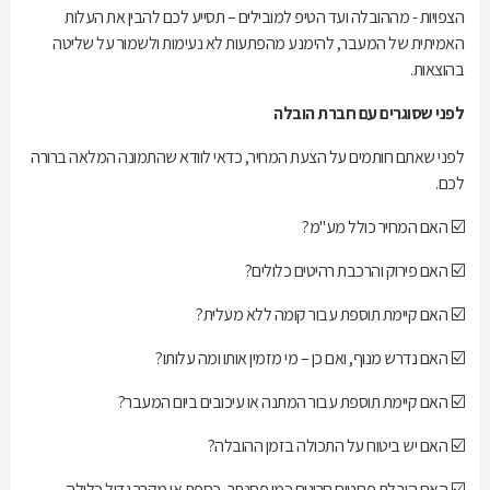
הצפויות - מההובלה ועד הטיפ למובילים – תסייע לכם להבין את העלות
האמיתית של המעבר, להימנע מהפתעות לא נעימות ולשמור על שליטה
בהוצאות.
לפני שסוגרים עם חברת הובלה
לפני שאתם חותמים על הצעת המחיר, כדאי לוודא שהתמונה המלאה ברורה
לכם.
☑️ האם המחיר כולל מע"מ?
☑️ האם פירוק והרכבת רהיטים כלולים?
☑️ האם קיימת תוספת עבור קומה ללא מעלית?
☑️ האם נדרש מנוף, ואם כן – מי מזמין אותו ומה עלותו?
☑️ האם קיימת תוספת עבור המתנה או עיכובים ביום המעבר?
☑️ האם יש ביטוח על התכולה בזמן ההובלה?
☑️ האם הובלת פריטים חריגים כמו פסנתר, כספת או מקרר גדול כלולה