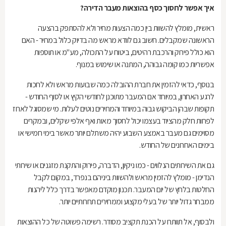
איך אפשר לחסוך כסף בהוצאות מעבר הדירה
?
ראשית, מומלץ להשוות בין כמה הצעות מחיר ולא להסתפק בהצעה
הראשונה שמקבלים. חשוב גם לוודא מראש מה בדיוק כלול במחיר - האם
הוא כולל פירוק והרכבת רהיטים, ביטוח על התכולה, מע"מ או תוספות
אפשריות כמו קומה גבוהה, המתנה או שימוש במנוף.
בנוסף, כדאי להזמין את חברת ההובלה כמה שבועות מראש ולא לחכות
לרגע האחרון, במיוחד אם המעבר מתוכנן לחודשי הקיץ או לסוף החודש -
תקופות שבהן הביקוש גבוה במיוחד והמחירים נוטים לעלות. מי שמסוגל לארוז
לפחות חלק מהציוד בעצמו יכול לחסוך מאות ואף אלפי שקלים, ובמקרים
מסוימים גם מעבר באמצע השבוע יהיה משתלם יותר מאשר בימי חמישי או
בימים האחרונים של החודש.
גם את השירותים הנלווים - כמו ניקיון, הדברה, פירוק והתקנת מזגנים או שירותי
הנדימן - מומלץ להזמין מראש ולהשוות ביניהם בנפרד, במקום לקבל
החלטות בלחץ של יום המעבר. תכנון מוקדם מאפשר בדרך כלל ליהנות
ממבחר גדול יותר של בעלי מקצוע וממחירים תחרותיים יותר.
ולבסוף, אל תוותרו על הכנת תקציב מסודר. רשימה פשוטה של כל ההוצאות