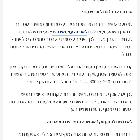
ארזתם לבד? גם לזה יש מחיר
לא מעט אנשים בוחרים לארוז את הבית בעצמם מתוך מחשבה שמדובר
בחיסכון משמעותי, אבל גם
לאריזה עצמאית
יש עלויות שלא תמיד
לוקחים בחשבון. מעבר לכך, אריזה עצמאית לא תמיד מתאימה לכל אחד
-
במיוחד כשמדובר במשפחות עם ילדים קטנים, אנשים מבוגרים או מי שזמנו
מוגבל
.
קרטונים איכותיים, ניילון בועות להגנה על חפצים שבירים, סרטי הדבקה, ניילון
נצמד לעיטוף רהיטים, שקיות ייעודיות לבגדים וטושים לסימון הארגזים עשויים
להסתכם בכ-300 עד 800 שקל, תלוי בגודל הדירה ובהיקף התכולה.
לכך יש להוסיף גם את הזמן. משפחות רבות לוקחות יום או יומיים חופש
מהעבודה כדי לארוז, מקדישות שעות למיון חפצים ולעיתים גם מבצעות כמה
נסיעות כדי לאסוף קרטונים או ציוד נוסף.
לא רוצים להתעסק? אפשר להזמין שירותי אריזה
כיום חברות רבות מציעות שירותי אריזה מקצועיים הכוללים אספקת חומרי