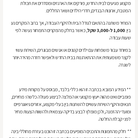
מקצוע מגיעים לבית החדש, פורקים את הארגזים ומסדרים את תכולת
המטבח, ארונות הבגדים, חדרי הילדים ושאר החללים
.
המחיר משתנה בהתאם לגודל הבית ולהיקף העבודה, אך ברוב המקרים נע
בין
1,000
ל-3,000 שקל
,
כאשר בחלק מהמקרים התמחור נעשה לפי
שעות עבודה
.
במיוחד עבור משפחות עם ילדים קטנים או אנשים מבוגרים, השירות עשוי
לקצר משמעותית את ההתארגנות בבית החדש ולאפשר חזרה מהירה יותר
לשגרה
.
**
המידע המובא בכתבה זו הוא כללי בלבד, מבוסס על מקורות מידע
פומביים ואינו מהווה ייעוץ מקצועי או המלצה לביצוע פעולה כלשהי. מחירים,
תנאים והיקף השירות עשויים להשתנות בין בעלי מקצוע, אזורים גיאוגרפיים
ומועדי ההזמנה, ולכן מומלץ לבצע בדיקה עצמאית ולהשוות הצעות מחיר
לפני קבלת החלטה
.
**
חלק מהתמונות והתכנים המופיעים בכתבה זו הוכנו בעזרת מחוללי בינה