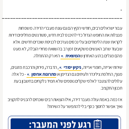
­­­­­­­­­­­­­­­­­
____________________________________________
עבור ישראלים רבים, חודשי הקיץ הם גם עונת מעברי הדירה. משפחות
מנצלות את החופש הגדול כדי להיכנס לבית חדש, סטודנטים מחליפים דירות
לקראת שנת הלימודים ובעלי נכסים נערכים לכניסת שוכרים חדשים. אלא
שבעוד שרוב האנשים משקיעים זמן רב בהשוואת מחירי הובלה, לא מעט
מהם מגלים ברגע האחרון ש
המשאית
היא רק ההתחלה.
שירותי אריזה, חומרי אריזה,
ניקיון יסודי
, הדברה, פירוק והרכבת מזגנים,
מנוף, החלפת צילינדר ולעיתים גם הנדימן או
פתרונות אחסון
- כל אלה
עלולים להצטבר לאלפי שקלים נוספים שלא תמיד נלקחים בחשבון בעת
תכנון התקציב.
אז כמה באמת עולה מעבר דירה, אילו הוצאות רבים שוכחים להכניס לתקציב
ואיך אפשר לחסוך כסף בלי להתפשר על השירות?