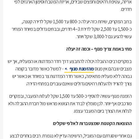
אריזה, עטיפת רהיטים וחפצים שבירים, אריזת המטבח וסימון הארגזים לפי
חדרים.
ברוב המקרים, שירות כזה יעלה כ-800 עד 1,500 שקל לדירה קטנה,
כ-1,500 עד 2,500 שקל לדירת 3–4 חדרים, ובבתים גדולים במיוחד המחיר
עשוי להגיע גם ל-3,000 שקל ויותר.
מתי באמת צריך מנוף – וכמה זה יעלה
במקרים רבים ההובלה יכולה להתבצע דרך חדר המדרגות או המעלית, אך יש
מצבים שבהם אין מנוס
מהזמנת מנוף
- למשל כאשר מדובר בקומה
גבוהה ללא מעלית מתאימה, כאשר חדר המדרגות צר במיוחד או כאשר יש
צורך להוריד ולהעלות רהיטים גדולים שאינם עוברים בפתחי הדירה.
הזמנת מנוף עשויה להוסיף כ-500 עד 1,500 שקל לעלות המעבר, ובמקרים
מורכבים אף יותר. לכן מומלץ לברר את הנושא מראש מול חברת ההובלה ולא
לגלות את הצורך ביום המעבר עצמו.
ההוצאות הקטנות שמצטברות לאלפי שקלים
גם אחרי שסגרתם עם המוביל, הרשימה עדיין לא נגמרת. רבים בוחרים לבצע