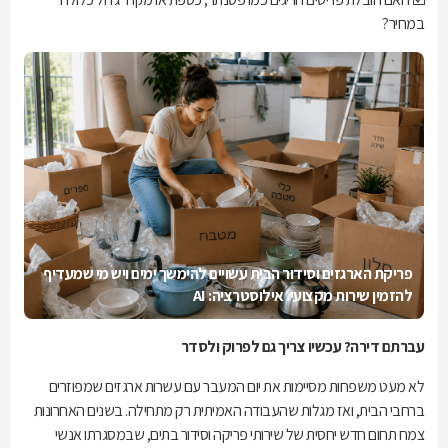
במחיר?
פריקת הארגזים וסידור הבית עשויים להימשך ימים ויש מי שמעדיף
להזמין שירות מקצועי. אילוסטרציה: AI
עברתם דירה? עכשיו צריך גם לפרוק ולסדר
לא מעט משפחות מסיימות את יום המעבר עם עשרות ארגזים שמפוזרים
ברחבי הבית, ואז מגלות שהעבודה האמיתית רק מתחילה. בשנים האחרונות
צמח תחום חדש יחסית של שירותי פריקה וסידור בתים, שבמסגרתו אנשי