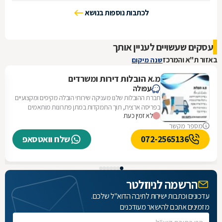
לכתבות נוספות בנושא
עסקים שעשויים לעניין אותך
באזור ת"א והמרכז
שנה מיקום
מ.א הובלות דירות ומשרדים
עפולה
חברת ההובלות שלנו מעניקה שירותי הובלה מקיפים ומקצועיים
בפריסה ארצית, תוך התמקדות במתן פתרונות מותאמים
לא זמין כעת
אישית לכל לקוח. אנו מתמחים בהובלת...
מספר מקשר
072-2565136
שלח וואטסאפ
הרשמה לניוזלטר
עדכונים וכתבות ישירות לתיבה הדוא"ל שלכם.
מזמינים אתכם להישאר מעודכנים