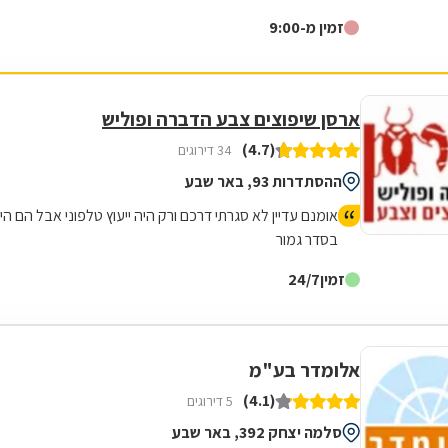
חם ולבבי, והגיע עוד באותו היום עד הבית לקחת מידות!
זמין מ-9:00
מדובר בדלת כניסה לפי מידות מיוחדות ולא סטנדרטיות, עם
התקנה לא פשוטה. הדלת הגיעה מושלמת, והרבה יותר מהר
מהצעות שקיבלנו מחברה מתחרה גדולה בשוק. הגיע מתקין
מדהים, אדיב וסבלני, שהגיע בשביל לעשות את העבודה על
ארסן שיפוצים צבע הדברה ופוליש
הצד הטוב ביותר, בלי שום קיצורי דרך, והכל בשמחה ומאור
(4.7)
34 דירוגים
פנים. בקיצור, ממליץ בחום!
ההסתדרות 93, באר שבע
אומנם עדיין לא סגרתי דרכם ורק היה ייעוץ טלפוני אבל הם היו
בסדר גמור
זמין
24/7
אלומדר בע"מ
(4.1)
5 דירוגים
סלמה יצחק 392, באר שבע