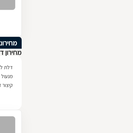
מחירוני
מחירון ד
דלת למ
מנעול 
קיצור 