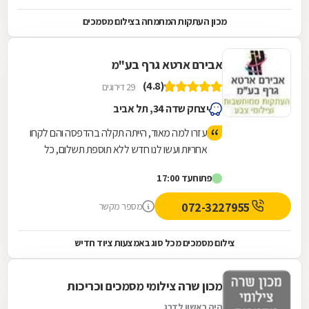
מכון העתקות המתמחה בצילום מסמכים
אבירם ארטא גרף בע"מ
(4.8)
29 דירוגים
יצחק שדה 34, תל אביב
עזרו למה מאוד, הייתה תקלה בהדפסה והם לקחו
אחריות ועשו לנו חדש ללא תוספת תשלום, כל
הכבוד שיש עוד אנשים ישירים שיודעים לתת
פתוח
עד 17:00
שירות
072-3227955
מספר מקשר
צילום מסמכים מכל סוג באמצעות ציוד חדיש
מכון שרה צילומי מסמכים וכריכות
היה ראשון לדרג