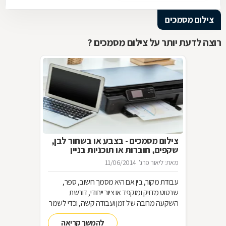
צילום מסמכים
רוצה לדעת יותר על צילום מסמכים ?
צילום מסמכים - בצבע או בשחור לבן,
שקפים, חוברות או תוכניות בניין
מאת: ליאור פרג'
11/06/2014
עבודת מקור, בין אם היא מסמך חשוב, ספר,
שרטוט מדויק ומוקפד או ציור ייחודי, דורשת
השקעה מרובה של זמן ועבודה קשה, וכדי לשמר
אותה או להפיצה ברבים בדרך קלה ומהירה, יש
להמשך קריאה
צורך בשירותי צילום מסמכים בכל גודל, בכל צבע