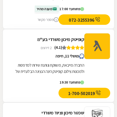
(הממוקם דרומית לטבריה מספקים את השירות הטוב
פתוח
עד 17:00
מענה מהיר
ביותר...
072-3255396
מספר מקשר
קופיטק מיכון משרדי בע"מ
(4.1)
2 דירוגים
מושלי 11, חיפה
החברה מייבאת, משווקת ונותנת שירות למדפסות
ולמכונות צילום. קופיטק הינה הנציגה הבלעדית של
תאגיד OLIVETTI בארץ.
פתוח
עד 19:30
1-700-502019
שכטר מיכון וציוד משרדי