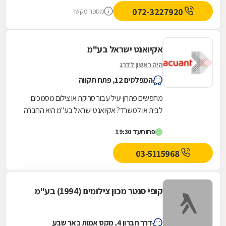
072-3227920
מספר מקשר
אקיואנט ישראל בע"מ
היה ראשון לדרג
המפלסים 12, פתח תקווה
מחפשים פתרון יעיל עבור סריקת או צילום מסמכים
לבית או למשרד? אקיואנט ישראל בע"מ היא החברה
אליה עליכם לפנות. החברה מספקת את DocShell®
פתוח
עד 19:30
Office,...
03-5115968
קופי סנטר מכון צילומים (1994) בע"מ
דרך חברון 4, מקס אמות באר שבע