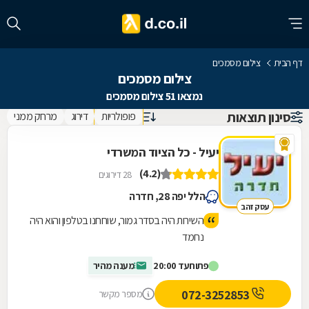
דף הבית
צילום מסמכים
צילום מסמכים
נמצאו 51 צילום מסמכים
סינון תוצאות
פופולריות
דירוג
מרחק ממני
יעיל - כל הציוד המשרדי
(4.2)
28 דירוגים
הלל יפה 28, חדרה
עסק זהב
השירות היה בסדר גמור, שוחחנו בטלפון והוא היה
נחמד
פתוח
עד 20:00
מענה מהיר
072-3252853
מספר מקשר