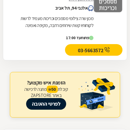
אלנבי 94, תל אביב
מכון שרה צילומי מסמכים וכריכות מעמיד לרשות
לקוחותיו קשת שירותים רחבה, מקיפה ואמינה
הנשענת על קרוב ליובל שנות ניסיון ומציעה מענה
פתוח
עד 17:00
מקצועי...
03-5663572
הזמנת איש מקצוע?
קיבלת
מתנה לרכישה
50
₪
באתר ZAPSTORE
לפרטי ההטבה