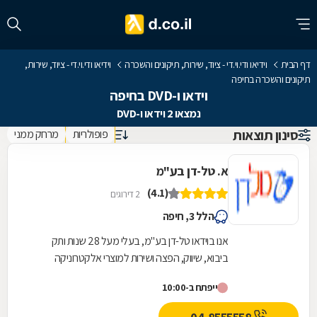
דף הבית
וידיאו ודי.וי.די - ציוד, שירות, תיקונים והשכרה
וידיאו ודי.וי.די - ציוד, שירות,
תיקונים והשכרה בחיפה
וידאו ו-DVD בחיפה
נמצאו 2 וידאו ו-DVD
סינון תוצאות
פופולריות
מרחק ממני
א. טל-דן בע"מ
(4.1)
2 דירוגים
הלל 3, חיפה
אנו בוידאו טל-דן בע"מ, בעלי מעל 28 שנות ותק
ביבוא, שיווק, הפצה ושירות למוצרי אלקטרוניקה
ומולטימדיה. אנו מתמחים במכירה, השכרה ותיקון של
ייפתח ב-10:00
כל...