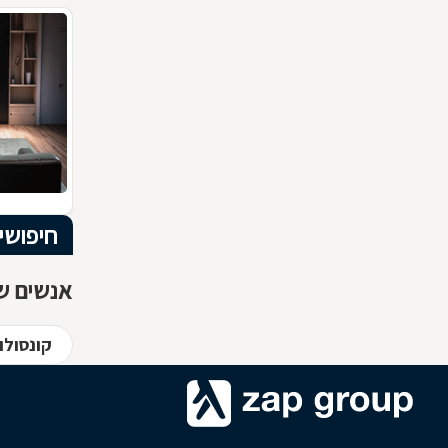
חיפושי
אנשים שח
קונסול