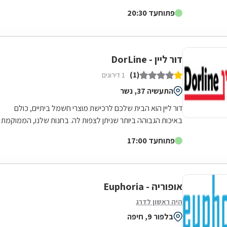
רכישה און-ליין של מגוון מוצרי חשמל...
פתוח
עד 20:30
דור ליין - DorLine
(1)
1 דירוגים
התעשיה 37, נשר
דור ליין הוא הבית שלכם לרכישת מוצרי חשמל ביתיים, כולם
באיכות הגבוהה ביותר שניתן לצפות לה. בחנות שלנו, הממוקמת
בנשר, תוכלו לרכוש: טלפון,...
פתוח
עד 17:00
אופוריה - Euphoria
היה ראשון לדרג
בלפור 9, חיפה