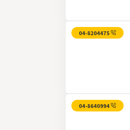
04-8204475
04-8640994