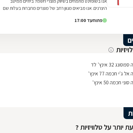
אנו בשופוינט מתמחים בשיווק מוצרי חשמל ביתיים ממיטב
היצרנים. אנו מביאים מגוון רחב של מוצרים מחברות בעלות שם
עולמי, במחירים אטרקטיביים. בין...
פתוח
עד 17:00
ם
ויזיות
סונג 32 אינץ' לד
אל ג'י חכמה 77 אינץ'
וני חכמה 50 אינץ'
ות
ת יותר על טלוויזיות ?