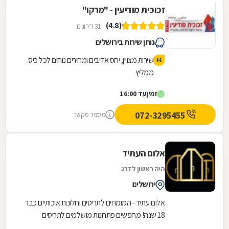
זכוכית מודיעין - "מרקו"
(4.8)
31 דירוגים
נותן שירות בירושלים
שירות מצויין, יחס אדיבים ומחירים נוחים לכל כיס.
ממליץ
זמין
עד 16:00
072-3295455
מספר מקשר
אלום העתיד
היה ראשון לדרג
ירושלים
אלום עתיד - המומחים לתריסים וחלונות איכותיים כבר
18 שנה! מחפשים פתרונות מושלמים לתריסים
וחלונות? אלום עתיד היא הבחירה הנכונה עבורכם! עם