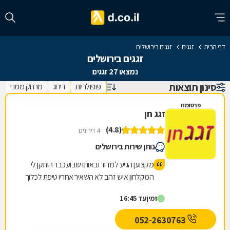
דף הבית
זגגים
זגגים בירושלים
זגגים בירושלים
נמצאו 27 זגגים
סינון תוצאות
פופולריות
דירוג
מרחק ממני
פרסומת
זגג חן
(4.8)
4 דירוגים
נותן שירות בירושלים
מקצוען הגיע למדוד ובאותו שבועכבר הותקן לי
המקלחון איש זהב לא השאיר אחריו טיפת לכלוך
זמין
עד 16:45
052-2630763