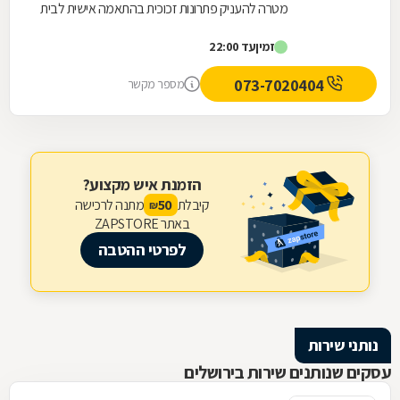
מטרה להעניק פתרונות זכוכית בהתאמה אישית לבית
ולעסק, תוך הקפדה על שירות אישי, עבודה מדויקת
זמין
עד 22:00
ושימוש...
073-7020404
מספר מקשר
הזמנת איש מקצוע?
קיבלת
מתנה לרכישה
50
₪
באתר ZAPSTORE
לפרטי ההטבה
נותני שירות
עסקים שנותנים שירות בירושלים