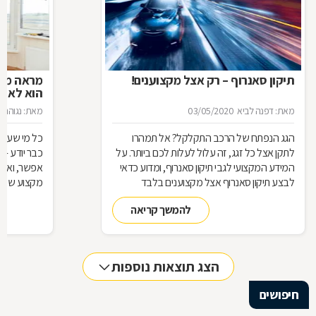
תיקון סאנרוף – רק אצל מקצוענים!
מראה מרא
הוא לא ע
מאת: דפנה לביא
03/05/2020
מאת: נגוהה 
הגג הנפתח של הרכב התקלקל? אל תמהרו
כל מי שעוס
לתקן אצל כל זגג, זה עלול לעלות לכם ביותר. על
כבר יודע - 
המידע המקצועי לגבי תיקון סאנרוף, ומדוע כדאי
לבצע תיקון סאנרוף אצל מקצוענים בלבד
מקצוע שיספק
בהתאמה אישי
להמשך קריאה
וילונות וכיס
ולכיסאות? ה
ובמראות. מי 
מיוחדות ועם 
הצג תוצאות נוספות
יותר ויותר א
מראות מוכנו
חיפושים
ומה יש לו ל
מראות מעוצ