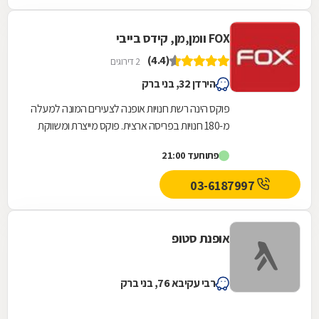
FOX וומן,מן, קידס בייבי
(4.4)
2 דירוגים
הירדן 32, בני ברק
פוקס הינה רשת חנויות אופנה לצעירים המונה למעלה
מ-180 חנויות בפריסה ארצית. פוקס מייצרת ומשווקת
אופנה תחת המותגים: FOX אופנת נשים, FOX MEN...
פתוח
עד 21:00
03-6187997
אופנת סטופ
רבי עקיבא 76, בני ברק