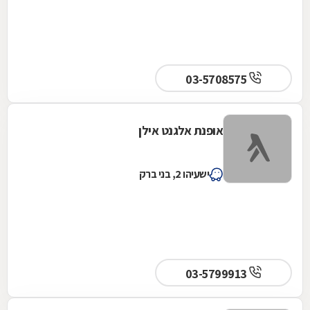
03-5708575
אופנת אלגנט אילן
ישעיהו 2, בני ברק
03-5799913