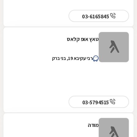
03-6165845
טאץ אופ קלאס
רבי עקיבא 19, בני ברק
03-5794515
מודה