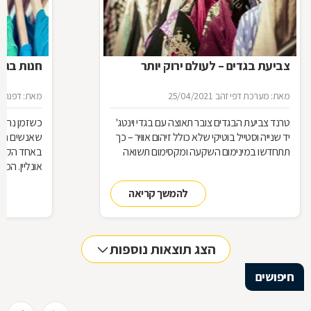
צביעת בגדים – לעולם ירוק יותר
חנות בגדי
מאת: מערכת דפי זהב
25/04/2021
מאת: דפנה ל
טרנד צביעת הבגדים צובר תאוצה עם בגדי וינטג'
כשזמן נהיה
יד שנייה וסטייל בוטיקי שלא כולל זיהום אוויר – כך
שאנשים רבי
תתחדשו במינימום השקעה ומקסימום תשואה
באחד הקניו
אונליין. המ
הבלתי מוגבל
להמשך קריאה
החליף צורה.
לא מומלץ ל
הצג תוצאות נוספות
חיפושים