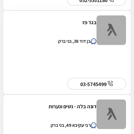
052-5551180
בגד פז
בן דוד 38, בני ברק
03-5745499
דונה בלה - נשים ונערות
רבי עקיבא 49, בני ברק