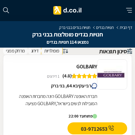
דף הבית
חנויות בגדים
חנויות בגדים בבני ברק
חנויות בגדים מומלצות בבני ברק
נמצאו 114 חנויות בגדים
סינון תוצאות
פופולריות
דירוג
מרחק ממני
GOLBARY
(4.8)
1 דירוגים
רבי עקיבא 64, בני ברק
חברת האופנה GOLBARY הינה מחברות האופנה
המובילות לנשים בישראל,GOLBARY מציעה
ללקוחותיה מגוון רחב של פריטי אופנה עדכניים
פתוח
עד 22:00
וייחודיים המיוצרים...
03-9712653