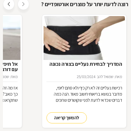
רוצה לדעת יותר על מוצרים אורטופדיים ?
המדריך לבחירת נעליים בצורה נכונה
אל תיפלו
עם דורבן
מאת: שמואל להב
25/03/2024
מאת: שמואל
רכישת נעליים זה לא רק כיף ולא סתם ליופי,
אז מה זה בד
מדובר בנושא בריאותי חשוב מאוד. הנה כמה
כך כואב? וה
דברים שכדאי לדעת לפני שקושרים שרוכים
שתקראו את
להמשך קריאה