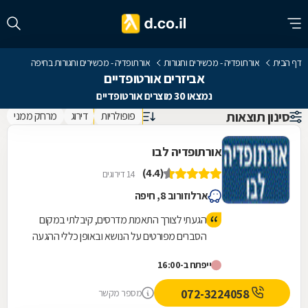
דף הבית
אורתופדיה - מכשירים וחגורות
אורתופדיה - מכשירים וחגורות בחיפה
אביזרים אורטופדיים
נמצאו 30 מוצרים אורטופדיים
סינון תוצאות
פופולריות
דירוג
מרחק ממני
אורתופדיה לבו
(4.4)
14 דירוגים
ארלוזורוב 8, חיפה
הגעתי לצורך התאמת מדרסים, קיבלתי במקום
הסברים מפורטים על הנושא ובאופן כללי ההגעה
לחנות מומלצת כי יש שם אוסף וינטג' מעניין מאוד
ייפתח ב-16:00
והשיחה עם בעל העסק הופכת את הקנייה לחוויה
אחרת. משתלם גם המחיר של המדרסים ביחס
072-3224058
מספר מקשר
למקומות אחרים בהם בדקתי