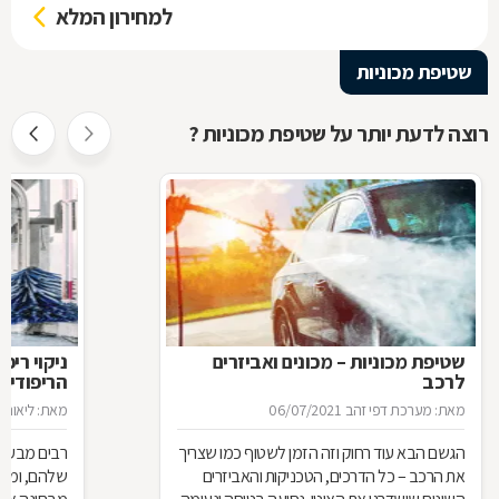
למחירון המלא
שטיפת מכוניות
רוצה לדעת יותר על שטיפת מכוניות ?
שטיפת מכוניות – מכונים ואביזרים
ניקוי ריפ
לרכב
הריפודים
מאת: מערכת דפי זהב
06/07/2021
מאת: ליאור פ
הגשם הבא עוד רחוק וזה הזמן לשטוף כמו שצריך
רבים מבעלי 
את הרכב – כל הדרכים, הטכניקות והאביזרים
שלהם, ומקפ