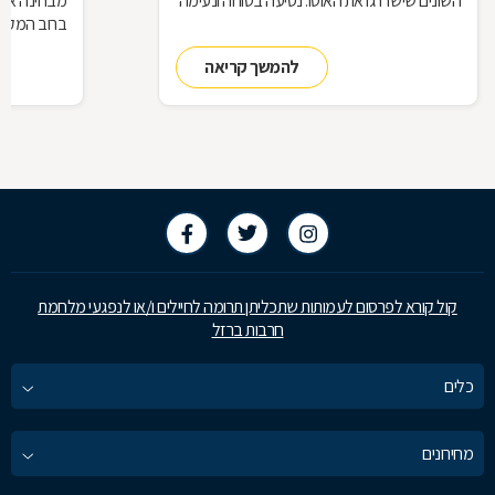
השונים שישדרגו את האוטו. נסיעה בטוחה ונעימה
מבחינה אסת
ברוב המקרי
גם באיסוף ש
להמשך קריאה
ריפודי הרכב
שתייה, לכלוך
מלוכלכות (ב
כוללים גם ז
לתשומת לב 
את ימיו של 
את השיטות ל
קול קורא לפרסום לעמותות שתכליתן תרומה לחיילים ו/או לנפגעי מלחמת
חרבות ברזל
כלים
מחירונים