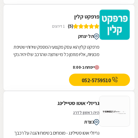
פרפקט קלין
(5)
1 דירוגים
תל יצחק
פרפקט קלין הוא עסק מקצועי המספק שירותי שטיפת
מכוניות, אליו מוזמן כל מי שרוצה שהרכב שלו יהיה נקי
ומצוחצח - הן מבפנים והן מבחוץ. העסק ממוקם...
ייפתח ב-8:00
052-5759510
גריזלי אוטו סטיילינג
היה ראשון לדרג
נצרת
גריזלי אוטו סטיילינג - מומחים בטיפוח והגנה על רכבך