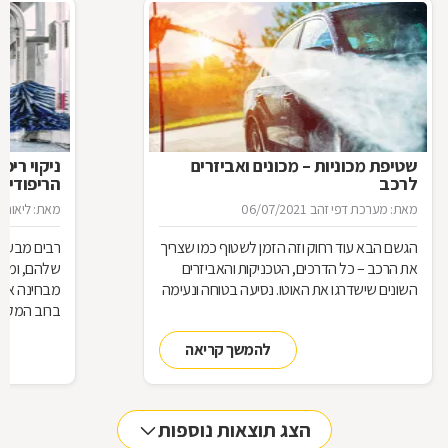
שטיפת מכוניות – מכונים ואביזרים
ניקוי ריפ
לרכב
הריפודים
מאת: מערכת דפי זהב
06/07/2021
מאת: ליאור פ
הגשם הבא עוד רחוק וזה הזמן לשטוף כמו שצריך
רבים מבעלי 
את הרכב – כל הדרכים, הטכניקות והאביזרים
שלהם, ומקפ
השונים שישדרגו את האוטו. נסיעה בטוחה ונעימה
מבחינה אסת
ברוב המקרי
גם באיסוף ש
להמשך קריאה
ריפודי הרכב
שתייה, לכלוך
מלוכלכות (ב
כוללים גם ז
הצג תוצאות נוספות
לתשומת לב 