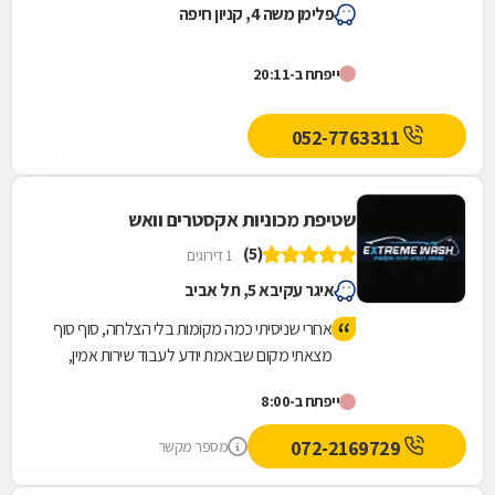
פלימן משה 4, קניון חיפה
ייפתח ב-20:11
052-7763311
שטיפת מכוניות אקסטרים וואש
(5)
1 דירוגים
איגר עקיבא 5, תל אביב
אחרי שניסיתי כמה מקומות בלי הצלחה, סוף סוף
מצאתי מקום שבאמת יודע לעבוד שירות אמין,
מקצועי ומדויק. רואים שמדובר באנשים שאכפת
ייפתח ב-8:00
להם מהעבודה ומהלקוחות. ממליצה בחום
072-2169729
מספר מקשר