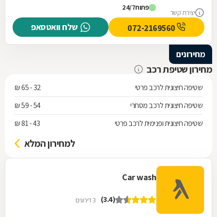
פתוח
24/7
הסביר לי. כמובן שהצלחתי לאחר ההסבר
יצירת קשר
המקצועי. אחהצ חזרתי אליהם שיתקנו את
שלח וואטסאפ
072-2169560
הפנצ'ר וכמובן היה שרות מהיר מקצועי ואדיב.
פשוט תענוג לעבוד איתם . כל הכבוד.
מחירונים
מחירון שטיפת רכב
שטיפה חיצונית לרכב פרטי
32 - 65 ₪
שטיפה חיצונית לרכב מסחרי
54 - 59 ₪
שטיפה חיצונית ופנימית לרכב פרטי
43 - 81 ₪
למחירון המלא
Car wash
(3.4)
3 דירוגים