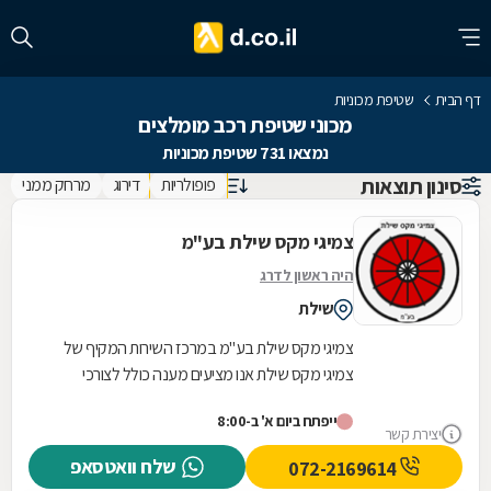
דף הבית
שטיפת מכוניות
מכוני שטיפת רכב מומלצים
נמצאו 731 שטיפת מכוניות
סינון תוצאות
פופולריות
דירוג
מרחק ממני
צמיגי מקס שילת בע"מ
היה ראשון לדרג
שילת
צמיגי מקס שילת בע"מ במרכז השירות המקיף של
צמיגי מקס שילת אנו מציעים מענה כולל לצורכי
הרכב שלכם תחת קורת גג אחת. עם התמחות מיוחדת
ייפתח ביום א' ב-8:00
בשטיפת...
יצירת קשר
שלח וואטסאפ
072-2169614