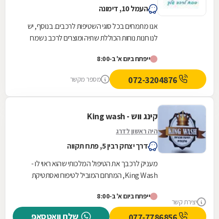
העמל 10, דימונה
אנו מתמחים בכל סוגי השטיפות לרכבים. בנוסף, יש
לנו חנות נוחות הכוללת שתיה ומוצרים לרכב נשמח
לעמוד לשירותכם
ייפתח ביום א' ב-8:00
072-3204876
מספר מקשר
קינג ווש - King wash
היה ראשון לדרג
דרך יצחק רבין 5, פתח תקווה
מעניק לרכבך את הטיפול המלכותי שהוא ראוי לו -
King Wash, המתחם המוביל לטיפוח ואסתטיקת
הרכב. אנו מאמינים שכל רכב ראוי ליחס VIP, ולכן
ייפתח ביום א' ב-8:00
פיתחנו...
יצירת קשר
שלח וואטסאפ
077-7786856