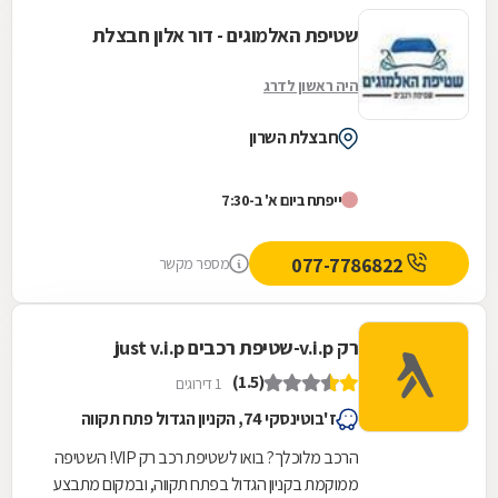
שטיפת האלמוגים - דור אלון חבצלת
היה ראשון לדרג
חבצלת השרון
ייפתח ביום א' ב-7:30
077-7786822
מספר מקשר
רק v.i.p-שטיפת רכבים just v.i.p
(1.5)
1 דירוגים
ז'בוטינסקי 74, הקניון הגדול פתח תקווה
הרכב מלוכלך? בואו לשטיפת רכב רק VIP! השטיפה
ממוקמת בקניון הגדול בפתח תקווה, ובמקום מתבצע