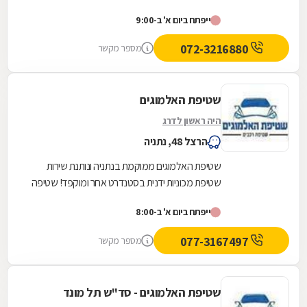
ניקוי ידני ומקצועי של הרכב, ללא שריטות. השירות
ייפתח ביום א' ב-9:00
ניתן...
072-3216880
מספר מקשר
שטיפת האלמוגים
היה ראשון לדרג
הרצל 48, נתניה
שטיפת האלמוגים ממוקמת בנתניה ונותנת שירות
שטיפת מכוניות ידנית בסטנדרט אחר ומוקפד! שטיפה
פנימית וחיצונית. טיפול ברכבי יוקרה, מתמחים
ייפתח ביום א' ב-8:00
בפוליש...
077-3167497
מספר מקשר
שטיפת האלמוגים - סד"ש תל מונד