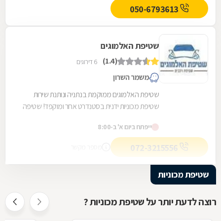
050-6793613
שטיפת האלמוגים
(1.4)
6 דירוגים
משמר השרון
שטיפת האלמוגים ממוקמת בנתניה ונותנת שירות
שטיפת מכוניות ידנית בסטנדרט אחר ומוקפד! שטיפה
פנימית וחיצונית. טיפול ברכבי יוקרה, מתמחים
ייפתח ביום א' ב-8:00
בפוליש...
072-3215556
מספר מקשר
שטיפת מכוניות
רוצה לדעת יותר על שטיפת מכוניות ?