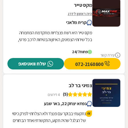
מקס טייר
היה ראשון לדרג
קרית מלאכי
מקס טייר היא רשת פנצ'ריות מתקדמת המתמחה
בכל שירותי הצמיגים, האיזון והבטיחות לרכב פרטי,
מסחרי וחשמלי, תוך שילוב של ניסיון מקצועי רב שנים
פתוח
24/7
עם...
יצירת קשר
שלח וואטסאפ
072-2160800
צמיגי בר לב
(5)
4 דירוגים
נפחא יצחק 22, באר שבע
נתקעתי בבוקר עם פנצ'ר ולא הצלחתי לפרק כיסוי
של הגלגל שהיה תקוע, התקשרתי ואחד הבחורים
היה ממש אדיב אמר לי לפתוח שיחת וידאו ופשוט