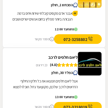
המכתש 1, חולון
אבנר אדם מקסים קיבלתי שירות ויחס ברמה
הגבוהה ביותר ממליץ בחום אנשים ישרים וטובים
פתוח
עד 12:00
072-3258802
מספר מקשר
ליאם חלפים לרכב
(4.8)
23 דירוגים
הפלד 30, חולון
אצל ליאם חלפים תמצאו את כל חלקי החילוף
הדרושים לרכב שלכם, מקטן ועד גדול. תוכלו למצוא
אצלנו חלקי פח, פנלים לדשבורד, חלקי חשמל לרכב,
פתוח
עד 13:00
כבלים...
072-3218019
מספר מקשר