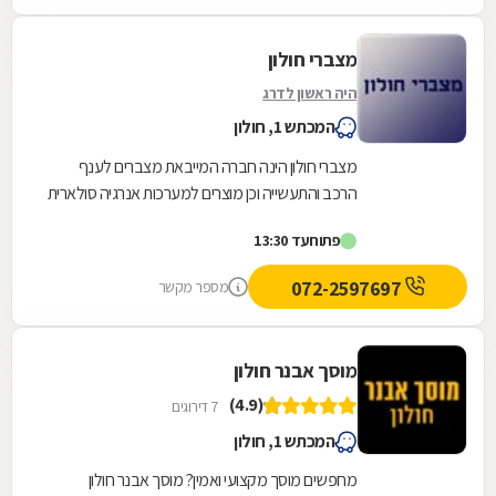
מצברי חולון
היה ראשון לדרג
המכתש 1, חולון
מצברי חולון הינה חברה המייבאת מצברים לענף
הרכב והתעשייה וכן מוצרים למערכות אנרגיה סולארית
ומייצגת מותגים איכותים מאירופה. מעל 40 שנות...
פתוח
עד 13:30
072-2597697
מספר מקשר
מוסך אבנר חולון
(4.9)
7 דירוגים
המכתש 1, חולון
מחפשים מוסך מקצועי ואמין? מוסך אבנר חולון