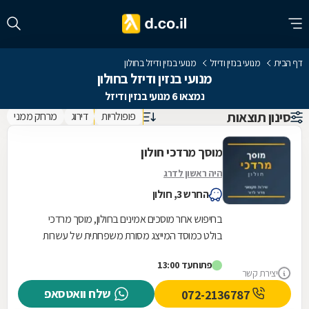
דף הבית
מנועי בנזין ודיזל
מנועי בנזין ודיזל בחולון
מנועי בנזין ודיזל בחולון
נמצאו 6 מנועי בנזין ודיזל
סינון תוצאות
פופולריות
דירוג
מרחק ממני
מוסך מרדכי חולון
היה ראשון לדרג
החרש 3, חולון
בחיפוש אחר מוסכים אמינים בחולון, מוסך מרדכי
בולט כמוסד המייצג מסורת משפחתית של עשרות
שנים. בניגוד למוסכים רבים בשוק, כאן הניסיון
פתוח
עד 13:00
והמקצועיות...
יצירת קשר
שלח וואטסאפ
072-2136787