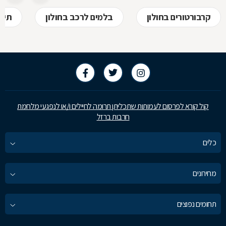
קרבורטורים בחולון
בלמים לרכב בחולון
תיבו
קול קורא לפרסום לעמותות שתכליתן תרומה לחיילים ו/או לנפגעי מלחמת
חרבות ברזל
כלים
מחירונים
תחומים נפוצים