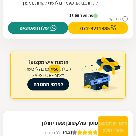
לשירותכם! אנו מעמידים לרשות לקוחותינו מערך
שירותי מוסך מקצועי, מקיף ורחב הנשען על שלושים
פתוח
עד 13:00
שנות...
יצירת קשר
שלח וואטסאפ
072-3211385
הזמנת איש מקצוע?
קיבלת
מתנה לרכישה
50
₪
באתר ZAPSTORE
לפרטי ההטבה
מוסך פולקסווגן אאודי חולון
(4.2)
33 דירוגים