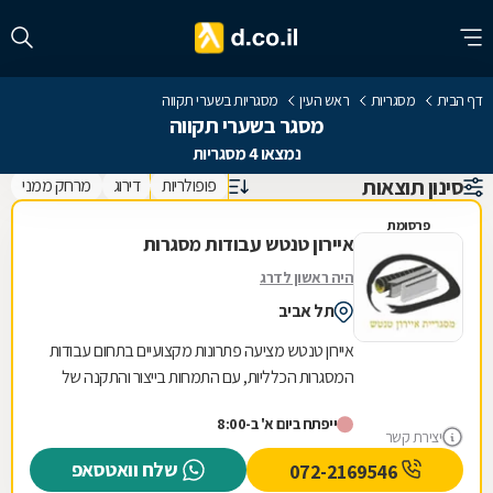
דף הבית
מסגריות
ראש העין
מסגריות בשערי תקווה
מסגר בשערי תקווה
נמצאו 4 מסגריות
סינון תוצאות
פופולריות
דירוג
מרחק ממני
פרסומת
איירון טנטש עבודות מסגרות
היה ראשון לדרג
תל אביב
איירון טנטש מציעה פתרונות מקצועיים בתחום עבודות
המסגרות הכלליות, עם התמחות בייצור והתקנה של
מגוון רחב של מוצרי מתכת לבית ולעסק. העסק
ייפתח ביום א' ב-8:00
מתמחה...
יצירת קשר
שלח וואטסאפ
072-2169546