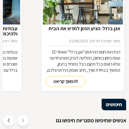
אגן ברזל: הגיע הזמן לחדש את הבית
עבודות ב
ולהיכנס 
מאת: מערכת דפי זהב
02/08/2022
מאת: רון שגב
הכירו את חנות הרהיטים ''אגן ברזל'' שאחרי 15
עבודות ברזל,
שנות ניסיון בתחום, החליטה לנפק משהו חדשני
אומנות בפנ
שלא רואים בכל מקום. הכל מתחיל ברעיון,
מוצרים שעשו
ממשיך בבחירת אורך, רוחב ועומק הרהיט שלכם,
ברזל עם חומ
ממשיך בייצור מקורי ממיטב חומרי הגלם ומסתיים
תחומים: ריהו
להמשך קריאה
ביצירת הפתרון המרשים והמעשי ביותר עבורכם
על אף היות
בעל יופי רב,
הגלם, על א
הלימודיות
חיפושים
אנשים שחיפשו מסגריות חיפשו גם