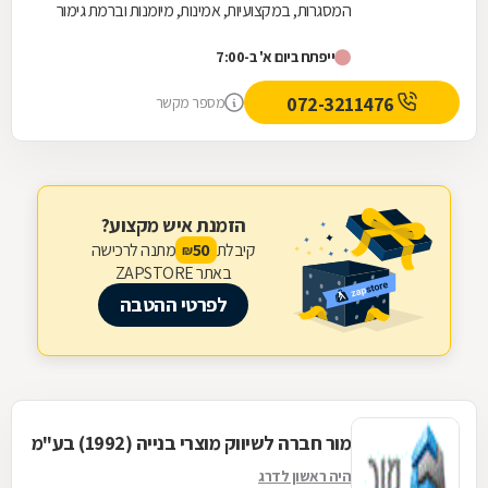
המסגרות, במקצועיות, אמינות, מיומנות וברמת גימור
גבוהה במיוחד. המסגרייה מייצרת, מתקינה ומתקנת...
ייפתח ביום א' ב-7:00
072-3211476
מספר מקשר
הזמנת איש מקצוע?
קיבלת
מתנה לרכישה
50
₪
באתר ZAPSTORE
לפרטי ההטבה
מור חברה לשיווק מוצרי בנייה (1992) בע"מ
היה ראשון לדרג