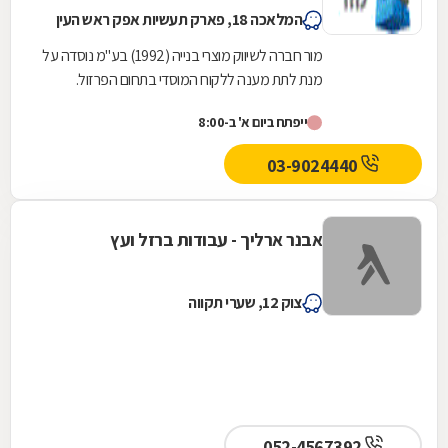
המלאכה 18, פארק תעשיות אפק ראש העין
מור חברה לשיווק מוצרי בנייה (1992) בע"מ נוסדה על
מנת לתת מענה ללקוח המוסדי בתחום הפרזול.
בנוסף, החברה מתמחה באספקה טכנית ואביזרים
ייפתח ביום א' ב-8:00
משלימים...
03-9024440
אבנר ארליך - עבודות ברזל ועץ
צוק 12, שערי תקווה
052-4567392