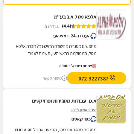
אלפא מטל א.נ בע"מ
(4.4)
18 דירוגים
העבודה 24, ראש העין
מחפשים מסגריה מהשורה הראשונה? חברת אלפא
מטל, הממוקמת בראש העין, תשמח לעמוד
לשרותכם. אנחנו עוסקים בייבוא, ייצור ושיווק מוצרי
ייפתח ביום א' ב-8:00
פרזול לתחום...
072-3227387
מספר מקשר
א.מ. עבודות מסגירות ופרויקטים
היה ראשון לדרג
כפר קאסם
מסגריית סרסור את יסמין, מבצעת את כל סוגי עבודות