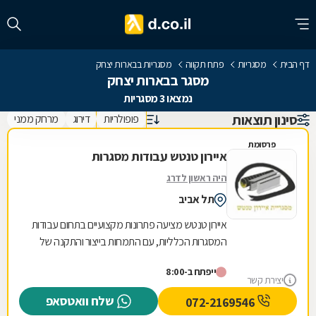
דף הבית
מסגריות
פתח תקווה
מסגריות בבארות יצחק
מסגר בבארות יצחק
נמצאו 3 מסגריות
סינון תוצאות
פופולריות
דירוג
מרחק ממני
פרסומת
איירון טנטש עבודות מסגרות
היה ראשון לדרג
תל אביב
איירון טנטש מציעה פתרונות מקצועיים בתחום עבודות
המסגרות הכלליות, עם התמחות בייצור והתקנה של
מגוון רחב של מוצרי מתכת לבית ולעסק. העסק
ייפתח ב-8:00
מתמחה...
יצירת קשר
שלח וואטסאפ
072-2169546