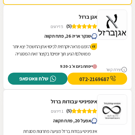
אגן ברזל
(5)
5 דירוגים
שנקר אריה 26, פתח תקווה
הזמנו מראה יוקרתית לכיסוי ארון החשמל. יצא יותר
ממושלם! הגיע תוך יומיים! בקיצור זאת המסגריה
הכי טובה בארץ! עם שירות מספר 1 ואנשים טובים
ייפתח ביום א' ב-9:30
שבאמת איכפת להם ממך. ממליץ בחום!
יצירת קשר
שלח וואטסאפ
072-2169687
אינפיניטי עבודות ברזל
(5)
1 דירוגים
אפעל 20, פתח תקווה
אינפיניטי עבודות ברזל מציעה פתרונות מסגרות