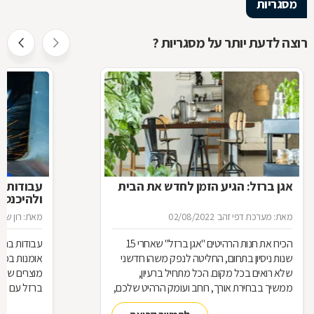
מסגריות
רוצה לדעת יותר על מסגריות ?
אגן ברזל: הגיע הזמן לחדש את הבית
עבודות ב
ולהיכנס 
מאת: מערכת דפי זהב
02/08/2022
מאת: רון שגב
הכירו את חנות הרהיטים ''אגן ברזל'' שאחרי 15
עבודות ברזל,
שנות ניסיון בתחום, החליטה לנפק משהו חדשני
אומנות בפנ
שלא רואים בכל מקום. הכל מתחיל ברעיון,
מוצרים שעשו
ממשיך בבחירת אורך, רוחב ועומק הרהיט שלכם,
ברזל עם חומ
ממשיך בייצור מקורי ממיטב חומרי הגלם ומסתיים
תחומים: ריהו