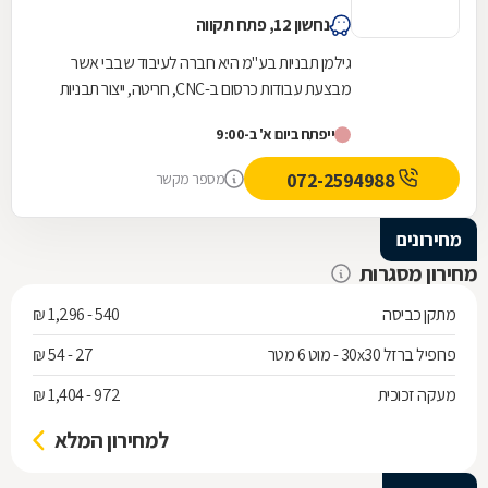
נחשון 12, פתח תקווה
גילמן תבניות בע"מ היא חברה לעיבוד שבבי אשר
מבצעת עבודות כרסום ב-CNC, חריטה, ייצור תבניות
להזרקת פלסטיק, ייצור תבניות לניפוח פלסטיק,
ייפתח ביום א' ב-9:00
אחזקה...
072-2594988
מספר מקשר
מחירונים
מחירון מסגרות
מתקן כביסה
540 - 1,296 ₪
פרופיל ברזל 30x30 - מוט 6 מטר
27 - 54 ₪
מעקה זכוכית
972 - 1,404 ₪
למחירון המלא