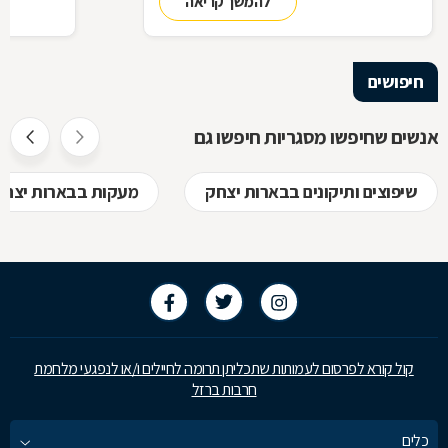
להמשך קריאה
ביצירת הפתרון המרשים והמעשי ביותר עבורכם
על אף היות
בעל יופי רב,
הגלם, על א
הלימודיות
חיפושים
אנשים שחיפשו מסגריות חיפשו גם
שיפוצים ותיקונים בבארות יצחק
מעקות בבארות יצחק
קול קורא לפרסום לעמותות שתכליתן תרומה לחיילים ו/או לנפגעי מלחמת
חרבות ברזל
כלים