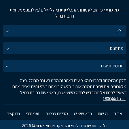
קול קורא לפרסום לעמותות שתכליתן תרומה לחיילים ו/או לנפגעי מלחמת
חרבות ברזל
כלים
מחירונים
תחומים נפוצים
חלק מהתמונות והתכנים המופיעים באתר זה הוכנו בעזרת מחוללי בינה
מלאכותית. אם זיהיתם תמונה או תוכן כלשהו בו אתם בעלי זכויות יוצרים, אתם
רשאים לפנות אלינו ולבקש לחדול משימוש בו, באמצעות כתובת המייל
1800@d.co.il
אודות
נגישות
תנאי שימוש
מדיניות פרטיות
זאפ גרופ
צרו קשר
כל הזכויות שמורות לדפי זהב מקבוצת זאפ גרופ © 2026