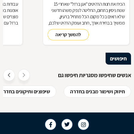
הכירו את חנות הרהיטים ''אגן ברזל'' שאחרי 15
עבודות ברזל,
שנות ניסיון בתחום, החליטה לנפק משהו חדשני
אומנות בפנ
שלא רואים בכל מקום. הכל מתחיל ברעיון,
מוצרים שעשו
ממשיך בבחירת אורך, רוחב ועומק הרהיט שלכם,
ברזל עם חומ
ממשיך בייצור מקורי ממיטב חומרי הגלם ומסתיים
תחומים: ריהו
להמשך קריאה
ביצירת הפתרון המרשים והמעשי ביותר עבורכם
על אף היות
בעל יופי רב,
הגלם, על א
הלימודיות
חיפושים
אנשים שחיפשו מסגריות חיפשו גם
חיזוק ושימור מבנים בחדרה
שיפוצים ותיקונים בחדרה