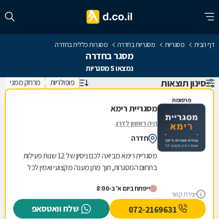
דף הבית
מסגריות
מסגריות בחדרה
מסגרות כללית בחדרה
מסגר בחדרה
נמצאו 5 מסגריות
סינון תוצאות
פופולריות
מרחק ממני
פרסומת
מסגריית רימא
היה ראשון לדרג
חדרה
מסגריית רימא מביאה לכם ניסיון של 12 שנות פעילות
בתחום המסגרות, תוך מתן מענה מקצועי ואמין לכל
צורכי המתכת של לקוחותיה. הניסיון הרב שנצבר...
ייפתח ביום א' ב-8:00
יצירת קשר
שלח וואטסאפ
072-2169631