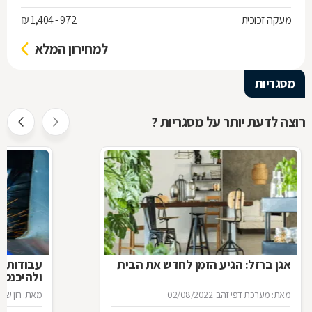
מעקה זכוכית
972 - 1,404 ₪
למחירון המלא
מסגריות
רוצה לדעת יותר על מסגריות ?
אגן ברזל: הגיע הזמן לחדש את הבית
עבודות ב
ולהיכנס 
מאת: מערכת דפי זהב
02/08/2022
מאת: רון שגב