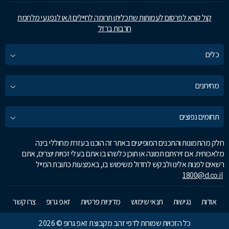
קול קורא לפרסום לעמותות שתכליתן תרומה לחיילים ו/או לנפגעי מלחמת
חרבות ברזל
כלים
מחירונים
תחומים נפוצים
חלק מהתמונות והתכנים המופיעים באתר זה הוכנו בעזרת מחוללי בינה
מלאכותית. אם זיהיתם תמונה או תוכן כלשהו בו אתם בעלי זכויות יוצרים, אתם
רשאים לפנות אלינו ולבקש לחדול משימוש בו, באמצעות כתובת המייל
1800@d.co.il
אודות
נגישות
תנאי שימוש
מדיניות פרטיות
זאפ גרופ
צרו קשר
כל הזכויות שמורות לדפי זהב מקבוצת זאפ גרופ © 2026