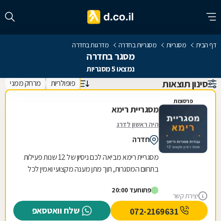
דף הבית
מסגריות
מסגריות בחדרה
מדרגות בחדרה
מסגר בחדרה
נמצאו 5 מסגריות
סינון תוצאות
פופולריות
מרחק ממני
פרסומת
מסגריית רימא
היה ראשון לדרג
חדרה
מסגריית רימא מביאה לכם ניסיון של 12 שנות פעילות
בתחום המסגרות, תוך מתן מענה מקצועי ואמין לכל
צורכי המתכת של לקוחותיה. הניסיון הרב שנצבר...
פתוח
עד 20:00
יצירת קשר
שלח וואטסאפ
072-2169631