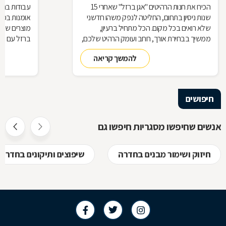
הכירו את חנות הרהיטים ''אגן ברזל'' שאחרי 15
עבודות ברזל,
שנות ניסיון בתחום, החליטה לנפק משהו חדשני
אומנות בפנ
שלא רואים בכל מקום. הכל מתחיל ברעיון,
מוצרים שעשו
ממשיך בבחירת אורך, רוחב ועומק הרהיט שלכם,
ברזל עם חומ
ממשיך בייצור מקורי ממיטב חומרי הגלם ומסתיים
תחומים: ריהו
להמשך קריאה
ביצירת הפתרון המרשים והמעשי ביותר עבורכם
על אף היות
בעל יופי רב,
הגלם, על א
הלימודיות
חיפושים
אנשים שחיפשו מסגריות חיפשו גם
חיזוק ושימור מבנים בחדרה
שיפוצים ותיקונים בחדרה