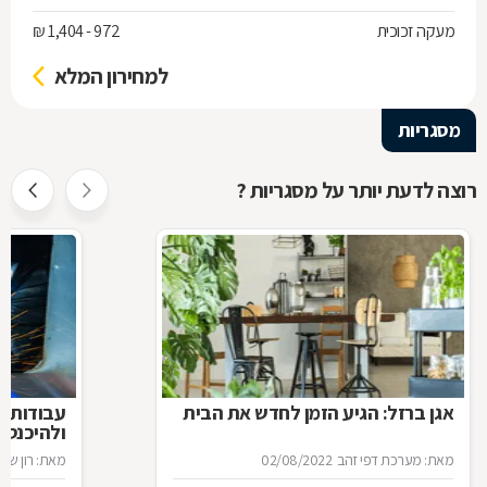
מעקה זכוכית
972 - 1,404 ₪
למחירון המלא
מסגריות
רוצה לדעת יותר על מסגריות ?
אגן ברזל: הגיע הזמן לחדש את הבית
עבודות ב
ולהיכנס 
מאת: מערכת דפי זהב
02/08/2022
מאת: רון שגב