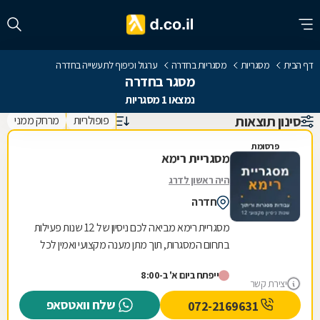
דף הבית
מסגריות
מסגריות בחדרה
ערגול וכיפוף לתעשייה בחדרה
מסגר בחדרה
נמצאו 1 מסגריות
סינון תוצאות
פופולריות
מרחק ממני
פרסומת
מסגריית רימא
היה ראשון לדרג
חדרה
מסגריית רימא מביאה לכם ניסיון של 12 שנות פעילות
בתחום המסגרות, תוך מתן מענה מקצועי ואמין לכל
צורכי המתכת של לקוחותיה. הניסיון הרב שנצבר...
ייפתח ביום א' ב-8:00
יצירת קשר
שלח וואטסאפ
072-2169631