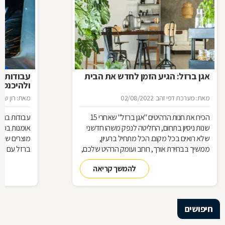
אגן ברזל: הגיע הזמן לחדש את הבית
עבודות ב
ולהיכנס 
מאת: מערכת דפי זהב
02/08/2022
מאת: רון שגב
הכירו את חנות הרהיטים ''אגן ברזל'' שאחרי 15
עבודות ברזל,
שנות ניסיון בתחום, החליטה לנפק משהו חדשני
אומנות בפנ
שלא רואים בכל מקום. הכל מתחיל ברעיון,
מוצרים שעשו
ממשיך בבחירת אורך, רוחב ועומק הרהיט שלכם,
ברזל עם חומ
ממשיך בייצור מקורי ממיטב חומרי הגלם ומסתיים
תחומים: ריהו
להמשך קריאה
ביצירת הפתרון המרשים והמעשי ביותר עבורכם
על אף היות
בעל יופי רב,
הגלם, על א
הלימודיות
חיפושים