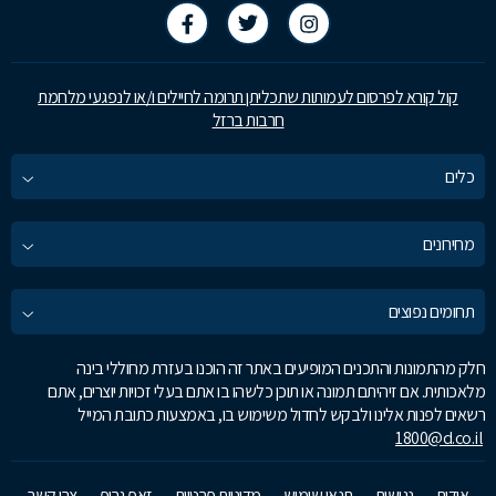
קול קורא לפרסום לעמותות שתכליתן תרומה לחיילים ו/או לנפגעי מלחמת
חרבות ברזל
כלים
מחירונים
תחומים נפוצים
חלק מהתמונות והתכנים המופיעים באתר זה הוכנו בעזרת מחוללי בינה
מלאכותית. אם זיהיתם תמונה או תוכן כלשהו בו אתם בעלי זכויות יוצרים, אתם
רשאים לפנות אלינו ולבקש לחדול משימוש בו, באמצעות כתובת המייל
1800@d.co.il
אודות
נגישות
תנאי שימוש
מדיניות פרטיות
זאפ גרופ
צרו קשר