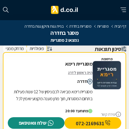
דף הבית
מסגריות
מסגריות בחדרה
בניית גגות ותיקון גגות בחדרה
מסגר בחדרה
נמצאו 2 מסגריות
סינון תוצאות
פופולריות
מרחק ממני
פרסומת
מסגריית רימא
היה ראשון לדרג
חדרה
מסגריית רימא מביאה לכם ניסיון של 12 שנות פעילות
בתחום המסגרות, תוך מתן מענה מקצועי ואמין לכל
צורכי המתכת של לקוחותיה. הניסיון הרב שנצבר...
פתוח
עד 20:00
יצירת קשר
שלח וואטסאפ
072-2169631