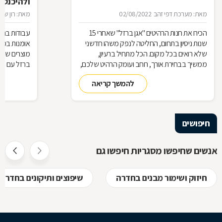
ולהיכנס 
מאת: מערכת דפי זהב
02/08/2022
מאת: רון שגב
הכירו את חנות הרהיטים ''אגן ברזל'' שאחרי 15
עבודות ברזל,
שנות ניסיון בתחום, החליטה לנפק משהו חדשני
אומנות בפנ
שלא רואים בכל מקום. הכל מתחיל ברעיון,
מוצרים שעשו
ממשיך בבחירת אורך, רוחב ועומק הרהיט שלכם,
ברזל עם חומ
ממשיך בייצור מקורי ממיטב חומרי הגלם ומסתיים
תחומים: ריהו
להמשך קריאה
ביצירת הפתרון המרשים והמעשי ביותר עבורכם
על אף היות
בעל יופי רב,
הגלם, על א
הלימודיות
חיפושים
אנשים שחיפשו מסגריות חיפשו גם
חיזוק ושימור מבנים בחדרה
שיפוצים ותיקונים בחדרה