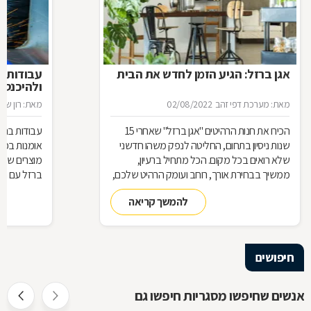
אגן ברזל: הגיע הזמן לחדש את הבית
עבודות ב
ולהיכנס 
מאת: מערכת דפי זהב
02/08/2022
מאת: רון שגב
הכירו את חנות הרהיטים ''אגן ברזל'' שאחרי 15
עבודות ברזל,
שנות ניסיון בתחום, החליטה לנפק משהו חדשני
אומנות בפנ
שלא רואים בכל מקום. הכל מתחיל ברעיון,
מוצרים שעשו
ממשיך בבחירת אורך, רוחב ועומק הרהיט שלכם,
ברזל עם חומ
ממשיך בייצור מקורי ממיטב חומרי הגלם ומסתיים
תחומים: ריהו
להמשך קריאה
ביצירת הפתרון המרשים והמעשי ביותר עבורכם
על אף היות
בעל יופי רב,
הגלם, על א
הלימודיות
חיפושים
אנשים שחיפשו מסגריות חיפשו גם