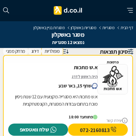
דף הבית
מסגריות
מסגריות באשקלון
מסגרות בניין באשקלון
מסגר באשקלון
נמצאו 12 מסגריות
סינון תוצאות
פופולריות
דירוג
מרחק ממני
פרסומת
א.ש מתכות
היה ראשון לדרג
שחף 15, באר שבע
א.ש מתכות היא מסגרייה מקצועית עם 12 שנות ניסיון
מוכח בתחום עבודות המסגרות, הקונסטרוקציות
והמבנים הקלים. אנו מתמחים באומנות הברזל
פתוח
עד 18:00
והאלומיניום...
יצירת קשר
שלח וואטסאפ
072-2160813