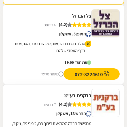
צל הברזל
(4.2)
4 דירוגים
האופן 5, אשקלון
סה"כ השירות והזמינות שלהם בסדר, הסתמסנו
בדף העסקי שלהם.
פתוח
עד 19:00
072-3224610
מספר מקשר
ברקנית בע"מ
(4.2)
7 דירוגים
החרש 18, אשקלון
מחפשים חברה המבצעת חיתוך פח, כיפוף פח, ניקוב,