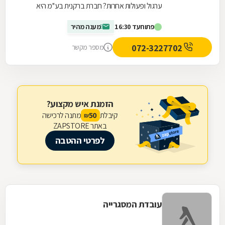
ערגול ופעולות אחרות? חברת ברקנית בע''מ היא
החברה בשבילכם. היא הוקמה ב-1980 על ידי שמעון
פתוח
עד 16:30
מענה מהיר
אלבז...
072-3227702
מספר מקשר
הזמנת איש מקצוע?
קיבלת
מתנה לרכישה
50
₪
באתר ZAPSTORE
לפרטי ההטבה
עובדת המסגרייה