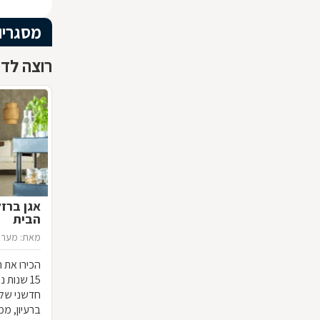
מסגריו
רוצה לדע
אגן ברז
הבית
מאת: מערכ
הכירו את ח
15 שנות
חדשני שלא
ברעיון, ממ