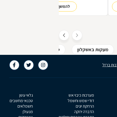
הופך אותה לראויה?
להמשך קריאה
,
ת
מעקות באשקלון
סורגים באשקלון
דלתות 
בות ברזל
מערכות כיבוי אש
גלאי עשן
דודי שמש וחשמל
טכנאי מחשבים
הרחקת יונים
חשמלאים
הדברה ירוקה
מנעולן