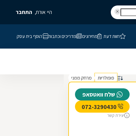
היי אורח,
התחבר
חוות דעת
מחירונים
מדריכים וכתבות
הוסף בית עסק
פופולריות
מרחק ממני
שלח וואטסאפ
072-3290430
יצירת קשר