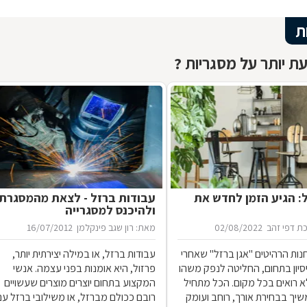
ת
ת יותר על מסגריות ?
ל: הגיע הזמן לחדש את
עבודות ברזל - לצאת מהמסגרת
ולהיכנס למסגרייה
ת דפי זהב
02/08/2022
מאת: רון שגב פינקלמן
16/07/2012
נות הרהיטים ''אגן ברזל'' שאחרי
עבודות ברזל, או במילה יצירתית יותר,
 ניסיון בתחום, החליטה לנפק משהו
פרזול, היא אומנות בפני עצמה. אנשי
 רואים בכל מקום. הכל מתחיל
המקצוע בתחום יוצרים מוצרים שעשויים
שיך בבחירת אורך, רוחב ועומק
רובם ככולם מברזל, או משילובי ברזל עם