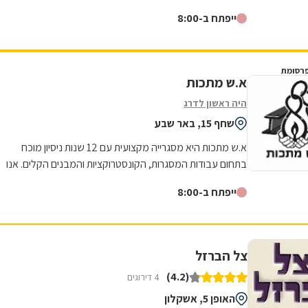
למצוינות באה לידי ביטוי בכל...
ייפתח ב-8:00
רסומת
א.ש מתכות
היה ראשון לדרג
שחף 15, באר שבע
א.ש מתכות היא מסגרייה מקצועית עם 12 שנות ניסיון מוכח
בתחום עבודות המסגרות, הקונסטרוקציות והמבנים הקלים. אנו
מתמחים באומנות הברזל והאלומיניום...
ייפתח ב-8:00
צל הברזל
(4.2)
4 דירוגים
האופן 5, אשקלון