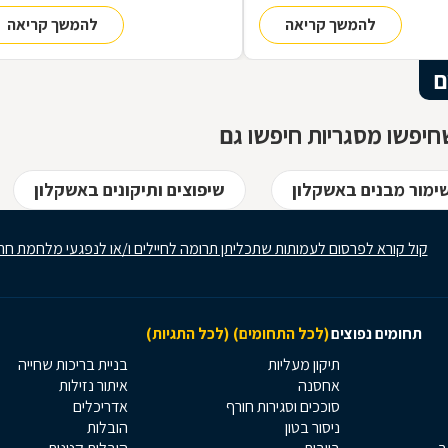
ם, ממשיך בייצור מקורי ממיטב
חומרים אחרים, וזאת במגוון רחב של
להמשך קריאה
להמשך קריאה
 ומסתיים ביצירת הפתרון
תחומים: ריהוט, מוצרי נוי, סורגים, שערים
מעשי ביותר עבורכם
ועוד-ועוד. על אף היותו חומר גס ומחוספס
הברזל נחשב בעל יופי רב, ובעל יתרונות
ם
רבים. על מאפייני חומר הגלם, על אנשי
המקצוע בתחום ועל האפשרויות הלימודיו
יפשו מסגריות חיפשו גם
שימור מבנים באשקלון
שיפוצים ותיקונים באשקלון
קול קורא לפרסום לעמותות שתכליתן תרומה לחיילים ו/או לנפגעי מלחמת חר
תחומים נפוצים
(לכל התחומים)
(לכל התגיות)
תיקון מעליות
בניית בריכות שחייה
אחסנה
איתור נזילות
סוככים וסגירות חורף
אדריכלים
ניסור בטון
הובלות