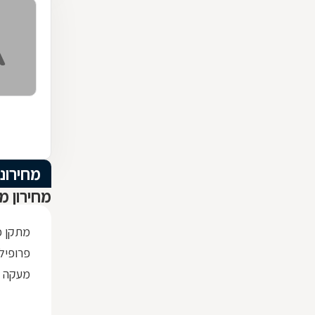
מחירוני
מחירון מ
מתקן כ
פרופיל ברזל x30
מעקה ז