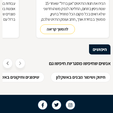
הכירו את חנות הרהיטים ''אגן ברזל'' שאחרי 15
עבודות ברזל,
שנות ניסיון בתחום, החליטה לנפק משהו חדשני
אומנות בפנ
שלא רואים בכל מקום. הכל מתחיל ברעיון,
מוצרים שעשו
ממשיך בבחירת אורך, רוחב ועומק הרהיט שלכם,
ברזל עם חומ
ממשיך בייצור מקורי ממיטב חומרי הגלם ומסתיים
תחומים: ריהו
להמשך קריאה
ביצירת הפתרון המרשים והמעשי ביותר עבורכם
על אף היות
בעל יופי רב,
הגלם, על א
הלימודיות
חיפושים
אנשים שחיפשו מסגריות חיפשו גם
חיזוק ושימור מבנים באשקלון
שיפוצים ותיקונים באשק