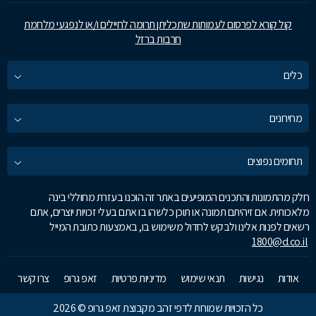
קול קורא לפרסום לעמותות שתכליתן תרומה לחיילים ו/או לנפגעי מלחמת
חרבות ברזל
כלים
מחירונים
תחומים נפוצים
חלק מהתמונות והתכנים המופיעים באתר זה הוכנו בעזרת מחוללי בינה
מלאכותית. אם זיהיתם תמונה או תוכן כלשהו בו אתם בעלי זכויות יוצרים, אתם
רשאים לפנות אלינו ולבקש לחדול משימוש בו, באמצעות כתובת המייל
1800@d.co.il
אודות
נגישות
תנאי שימוש
מדיניות פרטיות
זאפ גרופ
צרו קשר
כל הזכויות שמורות לדפי זהב מקבוצת זאפ גרופ © 2026