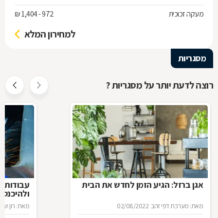
מעקה זכוכית
972 - 1,404 ₪
למחירון המלא
מסגריות
רוצה לדעת יותר על מסגריות ?
אגן ברזל: הגיע הזמן לחדש את הבית
עבודות ב
ולהיכנס 
מאת: מערכת דפי זהב
02/08/2022
מאת: רון שגב