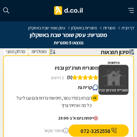
דף הבית
מסגריות
מסגריות באשקלון
עסק שומר שבת באשקלון
מסגריות: עסק שומר שבת באשקלון
נמצאו 5 מסגריות
סינון תוצאות
פופולריות
מרחק ממני
פרסומת
מסגרית תורג'מן ובניו
(5)
2 דירוגים
קרית גת
הם היו בסדר גמור, חיפשתי גדרות והם ענו לי על
כל מה שהייתי צריך
ייפתח ביום א' ב-19:00
072-3252558
מספר מקשר