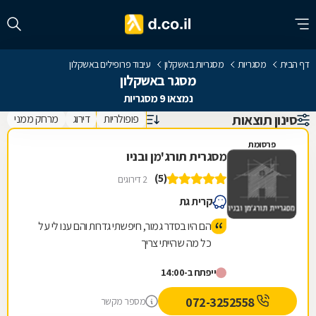
דף הבית
מסגריות
מסגריות באשקלון
עיבוד פרופילים באשקלון
מסגר באשקלון
נמצאו 9 מסגריות
סינון תוצאות
פופולריות
דירוג
מרחק ממני
פרסומת
מסגרית תורג'מן ובניו
(5)
2 דירוגים
קרית גת
הם היו בסדר גמור, חיפשתי גדרות והם ענו לי על
כל מה שהייתי צריך
ייפתח ב-14:00
072-3252558
מספר מקשר