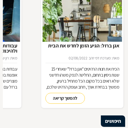
אגן ברזל: הגיע הזמן לחדש את הבית
עבודות ב
ולהיכנס 
מאת: מערכת דפי זהב
02/08/2022
מאת: רון שגב
הכירו את חנות הרהיטים ''אגן ברזל'' שאחרי 15
עבודות ברזל,
שנות ניסיון בתחום, החליטה לנפק משהו חדשני
אומנות בפנ
שלא רואים בכל מקום. הכל מתחיל ברעיון,
מוצרים שעשו
ממשיך בבחירת אורך, רוחב ועומק הרהיט שלכם,
ברזל עם חומ
ממשיך בייצור מקורי ממיטב חומרי הגלם ומסתיים
תחומים: ריהו
להמשך קריאה
ביצירת הפתרון המרשים והמעשי ביותר עבורכם
על אף היות
בעל יופי רב,
הגלם, על א
הלימודיות
חיפושים