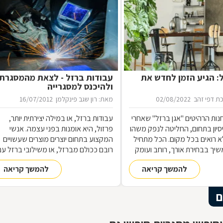
ל: הגיע הזמן לחדש את
עבודות ברזל - לצאת מהמסגרת
ולהיכנס למסגרייה
ת דפי זהב
02/08/2022
מאת: רון שגב פינקלמן
16/07/2012
נות הרהיטים ''אגן ברזל'' שאחרי
עבודות ברזל, או במילה יצירתית יותר,
 ניסיון בתחום, החליטה לנפק משהו
פרזול, היא אומנות בפני עצמה. אנשי
 רואים בכל מקום. הכל מתחיל
המקצוע בתחום יוצרים מוצרים שעשויים
שיך בבחירת אורך, רוחב ועומק
רובם ככולם מברזל, או משילובי ברזל עם
ם, ממשיך בייצור מקורי ממיטב
חומרים אחרים, וזאת במגוון רחב של
להמשך קריאה
להמשך קריאה
 ומסתיים ביצירת הפתרון
תחומים: ריהוט, מוצרי נוי, סורגים, שערים
מעשי ביותר עבורכם
ועוד-ועוד. על אף היותו חומר גס ומחוספס
הברזל נחשב בעל יופי רב, ובעל יתרונות
ם
רבים. על מאפייני חומר הגלם, על אנשי
המקצוע בתחום ועל האפשרויות הלימודיו