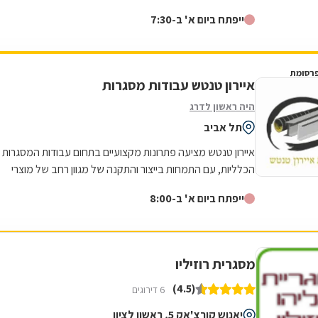
פינוי בינוי, אבי הסביר שהוא לא ממליץ על הגדר שרצינו, אבל
ייפתח ביום א' ב-7:30
אנחנו התעקשנו כי רצינו זול. ביום ההתקנה אבי שם לנו גדר
יותר יקרה כי זה היה בניגוד למה שהמליץ ולקח מחיר נמוך
לפי הגדר הוזלה. בעניין התשלום גם היינו בהלם, הוא התקין
רסומת
את הגדר ללא מקדמה על סמך מילה וגבה את הכסף
איירון טנטש עבודות מסגרות
מהקבלן, בנוסף הגיע בזמן ותיתק את העבודה. עד היום
היה ראשון לדרג
אנחנו בקשר של חג שמח וכדומה מאחר שבאמת אדם נדיר
תל אביב
שעושה הכל מהלב והנשמה, לכל שאלה אשמח לעזור,
אפרת ברוכים
איירון טנטש מציעה פתרונות מקצועיים בתחום עבודות המסגרות
הכלליות, עם התמחות בייצור והתקנה של מגוון רחב של מוצרי
מתכת לבית ולעסק. העסק מתמחה...
ייפתח ביום א' ב-8:00
מסגרית רוזיליו
(4.5)
6 דירוגים
יאנוש קורצ'אק 5, ראשון לציון