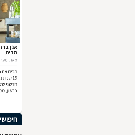
אגן ברז
הבית
מאת: מערכ
הכירו את ח
15 שנות
חדשני שלא
ברעיון, ממ
הרהיט שלכ
חומרי הגלם
המרשים וה
חיפושי