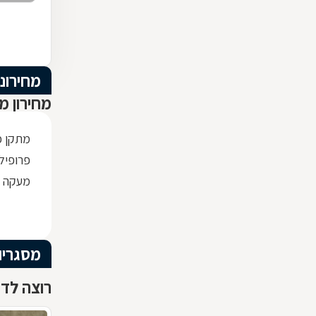
מחירוני
מחירון מ
מתקן כ
פרופיל ברזל x30
מעקה ז
מסגריו
רוצה לדע