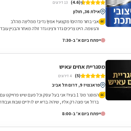
(4.6)
13 דירוגים
אילת 36, חולון
אבי בחור מדהים! מקצועי! אמין! נדיב! ממליצה מהלב
והנשמה. היינו צריכים גדר ורצינו גדר זולה מאחר והבניין עובד
פינוי בינוי, אבי הסביר שהוא לא ממליץ על הגדר שרצינו, אבל
ייפתח ביום א' ב-7:30
אנחנו התעקשנו כי רצינו זול. ביום ההתקנה אבי שם לנו גדר
יותר יקרה כי זה היה בניגוד למה שהמליץ ולקח מחיר נמוך
לפי הגדר הוזלה. בעניין התשלום גם היינו בהלם, הוא התקין
את הגדר ללא מקדמה על סמך מילה וגבה את הכסף
מסגריית אחים עאיש
מהקבלן, בנוסף הגיע בזמן ותיתק את העבודה. עד היום
(5)
4 דירוגים
אנחנו בקשר של חג שמח וכדומה מאחר שבאמת אדם נדיר
שעושה הכל מהלב והנשמה, לכל שאלה אשמח לעזור,
פראנצויז 9, דרום תל אביב
אפרת ברוכים
המסגר מס׳ 1 בעיר! אני בעל עסק וכל פעם שיש פרוייקט עם
ברזל אני פונה רק אליו , שיהיה בריא יש לו ידיים טובות ועבודה
מקצועית! עבודה שלוקחת לאחרים הרבה זמן אצלו קיבלתי
ייפתח ביום א' ב-8:00
במהירות והכל במחיר טוב ששווה לעבודה שנעשית תודה
ובהצלחה חבר