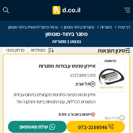
דף הבית
מסגריות
מסגריות ביהוד-מונוסון
ערגול וכיפוף לתעשייה ביהוד-מונוסון
מסגר ביהוד-מונוסון
נמצאו 1 מסגריות
סינון תוצאות
פופולריות
מרחק ממני
פרסומת
איירון טנטש עבודות מסגרות
היה ראשון לדרג
תל אביב
איירון טנטש מציעה פתרונות מקצועיים בתחום עבודות
המסגרות הכלליות, עם התמחות בייצור והתקנה של
מגוון רחב של מוצרי מתכת לבית ולעסק. העסק
ייפתח ביום א' ב-8:00
מתמחה...
יצירת קשר
שלח וואטסאפ
072-2169546