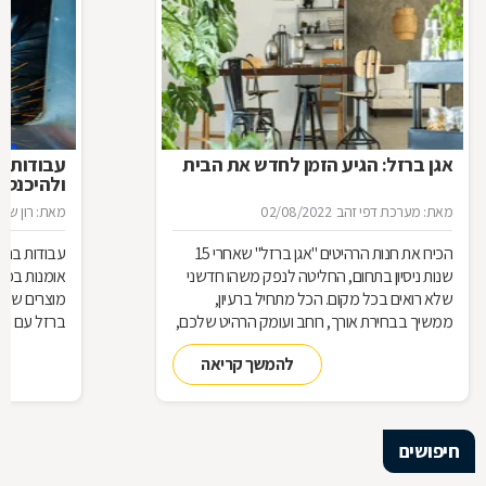
אגן ברזל: הגיע הזמן לחדש את הבית
עבודות ב
ולהיכנס 
מאת: מערכת דפי זהב
02/08/2022
מאת: רון שגב
הכירו את חנות הרהיטים ''אגן ברזל'' שאחרי 15
עבודות ברזל,
שנות ניסיון בתחום, החליטה לנפק משהו חדשני
אומנות בפנ
שלא רואים בכל מקום. הכל מתחיל ברעיון,
מוצרים שעשו
ממשיך בבחירת אורך, רוחב ועומק הרהיט שלכם,
ברזל עם חומ
ממשיך בייצור מקורי ממיטב חומרי הגלם ומסתיים
תחומים: ריהו
להמשך קריאה
ביצירת הפתרון המרשים והמעשי ביותר עבורכם
על אף היות
בעל יופי רב,
הגלם, על א
הלימודיות
חיפושים