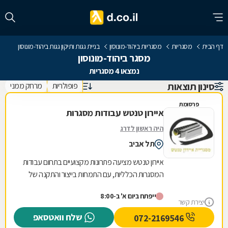
דף הבית
מסגריות
מסגריות ביהוד-מונוסון
בניית גגות ותיקון גגות ביהוד-מונוסון
מסגר ביהוד-מונוסון
נמצאו 4 מסגריות
סינון תוצאות
פופולריות
מרחק ממני
פרסומת
איירון טנטש עבודות מסגרות
היה ראשון לדרג
תל אביב
איירון טנטש מציעה פתרונות מקצועיים בתחום עבודות
המסגרות הכלליות, עם התמחות בייצור והתקנה של
מגוון רחב של מוצרי מתכת לבית ולעסק. העסק
ייפתח ביום א' ב-8:00
מתמחה...
יצירת קשר
שלח וואטסאפ
072-2169546