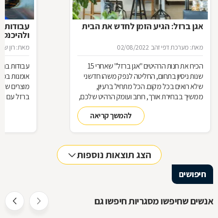
אגן ברזל: הגיע הזמן לחדש את הבית
עבודות ב
ולהיכנס 
מאת: מערכת דפי זהב
02/08/2022
מאת: רון שגב
הכירו את חנות הרהיטים ''אגן ברזל'' שאחרי 15
עבודות ברזל,
שנות ניסיון בתחום, החליטה לנפק משהו חדשני
אומנות בפנ
שלא רואים בכל מקום. הכל מתחיל ברעיון,
מוצרים שעשו
ממשיך בבחירת אורך, רוחב ועומק הרהיט שלכם,
ברזל עם חומ
ממשיך בייצור מקורי ממיטב חומרי הגלם ומסתיים
תחומים: ריהו
להמשך קריאה
ביצירת הפתרון המרשים והמעשי ביותר עבורכם
על אף היות
בעל יופי רב,
הגלם, על א
הלימודיות
הצג תוצאות נוספות
חיפושים
אנשים שחיפשו מסגריות חיפשו גם