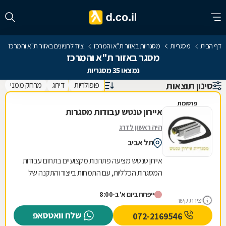
דף הבית
מסגריות
מסגריות באזור ת"א והמרכז
ציוד לחניונים באזור ת"א והמרכז
מסגר באזור ת"א והמרכז
נמצאו 35 מסגריות
סינון תוצאות
פופולריות
דירוג
מרחק ממני
פרסומת
איירון טנטש עבודות מסגרות
היה ראשון לדרג
תל אביב
איירון טנטש מציעה פתרונות מקצועיים בתחום עבודות
המסגרות הכלליות, עם התמחות בייצור והתקנה של
מגוון רחב של מוצרי מתכת לבית ולעסק. העסק
ייפתח ביום א' ב-8:00
מתמחה...
יצירת קשר
שלח וואטסאפ
072-2169546