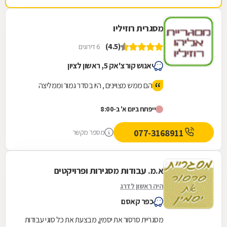
מסגרית רוזיליו
(4.5)
6 דירוגים
יאנוש קורצ'אק 5, ראשון לציון
הם ממש מצויינים , היו בסדר גמור וממליצה
ייפתח ביום א' ב-8:00
077-3168911
מספר מקשר
א.מ. עבודות מסגירות ופרויקטים
היה ראשון לדרג
כפר קאסם
מסגריית סרסור את יסמין, מבצעת את כל סוגי עבודות