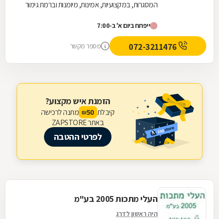
המסגרות, במקצועיות, אמינות, מיומנות וברמת גימור
גבוהה במיוחד. המסגרייה מייצרת, מתקינה ומתקנת...
ייפתח ביום א' ב-7:00
072-3211476
מספר מקשר
הזמנת איש מקצוע?
קיבלת
מתנה לרכישה
50
₪
באתר ZAPSTORE
לפרטי ההטבה
העלי מתכות 2005 בע"מ
היה ראשון לדרג