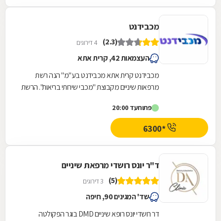
מכבידנט
(2.3)
4 דירוגים
העצמאות 42, קרית אתא
מכבידנט קרית אתא מכבידנט בע"מ" הנה רשת
מרפאות שיניים מקבוצת "מכבי שירותי בריאות". הרשת
כוללת 52 מרפאות שיניים בפריסה ארצית ובכולן
פתוח
עד 20:00
איכות...
*6300
ד"ר יונס רושדי מרפאת שיניים
(5)
3 דירוגים
שד' המגינים 90, חיפה
דר רושדי יונס רופא שיניים DMD בוגר הפקולטה