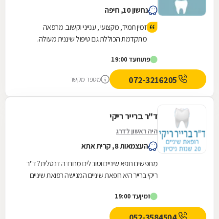
נחשון 10, חיפה
זמין תמיד, מקצועי , ענייני וקשוב. מרפאה
מתקדמת הכוללת גם טיפול שיננית מעולה.
פתוח
עד 19:00
072-3216205
מספר מקשר
ד"ר ברייר ריקי
היה ראשון לדרג
העצמאות 8, קרית אתא
מחפשים רופא שיניים וסובלים מחרדה דנטלית? ד"ר
ריקי ברייר היא רופאת שיניים המגישה רפואת שיניים
מתקדמת בקליניקה מקצועית וחדישה. לשירותכם:...
זמין
עד 19:00
052-3584504