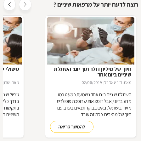
רוצה לדעת יותר על מרפאות שיניים ?
חיוך של מיליון דולר תוך יום: השתלת
טיפולי ש
שיניים ביום אחד
מאת: ד"ר יגאל בלן
02/06/2019
מאת: שרון בן 
השתלת שיניים ביום אחד נשמעת כמעט כמו
טיפול שיניי
מדע בדיוני, אבל זו מציאות שהופכת פופולרית
בדרך כלל ל
מאוד בישראל. באים בבוקר ויוצאים בערב עם
בתקשורת על
חיוך של מנצחים. ככה זה עובד
השיניים בע
הפחד מטיפו
להמשך קריאה
של הרדמה כ
וקיבלתם תר
ולטיפול שינ