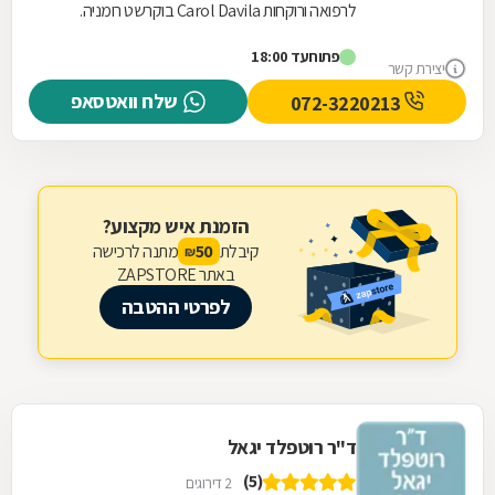
לרפואה ורוקחות Carol Davila בוקרשט רומניה.
במרפאה מבוצעים כלל טיפולי השיניים לרבות
פתוח
עד 18:00
הלבנות...
יצירת קשר
שלח וואטסאפ
072-3220213
הזמנת איש מקצוע?
קיבלת
מתנה לרכישה
50
₪
באתר ZAPSTORE
לפרטי ההטבה
ד"ר רוטפלד יגאל
(5)
2 דירוגים