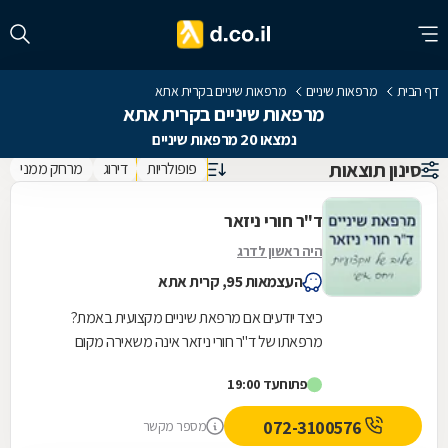
דף הבית
מרפאות שיניים
מרפאות שיניים בקרית אתא
מרפאות שיניים בקרית אתא
נמצאו 20 מרפאות שיניים
סינון תוצאות
פופולריות
דירוג
מרחק ממני
ד"ר חורי ניזאר
היה ראשון לדרג
העצמאות 95, קרית אתא
כיצד יודעים אם מרפאת שיניים מקצועית באמת?
מרפאתו של ד"ר חורי ניזאר אינה משאירה מקום
לספקות. כאן תקבלו טיפולי שיניים המלווים במוניטין.
פתוח
עד 19:00
ד"ר...
072-3100576
מספר מקשר