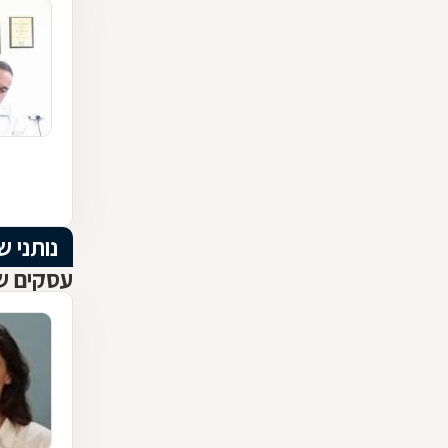
נותני ש
עסקים שנ