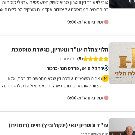
טובי לוי עורך דין ונוטריון מביא לשוק המשפטי הישראלי מומחיות
רב-תחומית המבוססת על יסודות אקדמיים מוצקים הכוללים תואר
שני במדעי הנדל"ן והכשרה...
זמין ביום א' מ-9:00
הלוי צהלה-עו"ד ונוטריון, מגשרת מוסמכת
(5)
3 דירוגים
הדקלים 84, פרדס חנה-כרכור
גאונות משפטית. עורכת דין שלא מחפשת רק כסף, אלא
לעזור לאותו אדם. נותנת ייעוץ חד, אמיתי ולא רק להגיד הנה
יש קייס. אלא טובת הלוקח והכי חשוב ריאליות !!! זאת צהלה
זמין ביום א' מ-8:00
הלוי ! ממליצה בחום ! אין כמוה :)
עו"ד ונוטריון ינאי (ינקולוביץ) חיים (רומנית)
היה ראשון לדרג