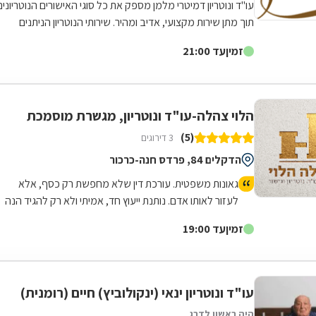
עו"ד ונוטריון דמיטרי מלמן מספק את כל סוגי האישורים הנוטריונים
תוך מתן שירות מקצועי, אדיב ומהיר. שירותי הנוטריון הניתנים
כוללים בין...
זמין
עד 21:00
הלוי צהלה-עו"ד ונוטריון, מגשרת מוסמכת
(5)
3 דירוגים
הדקלים 84, פרדס חנה-כרכור
גאונות משפטית. עורכת דין שלא מחפשת רק כסף, אלא
לעזור לאותו אדם. נותנת ייעוץ חד, אמיתי ולא רק להגיד הנה
יש קייס. אלא טובת הלוקח והכי חשוב ריאליות !!! זאת צהלה
זמין
עד 19:00
הלוי ! ממליצה בחום ! אין כמוה :)
עו"ד ונוטריון ינאי (ינקולוביץ) חיים (רומנית)
היה ראשון לדרג