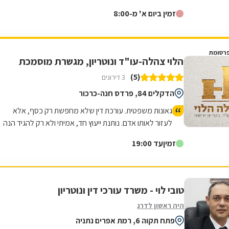
רישמיים בחותמת אפוסטיל של...
זמין ביום א' מ-8:00
רסומת
הלוי צהלה-עו"ד ונוטריון, מגשרת מוסמכת
(5)
3 דירוגים
הדקלים 84, פרדס חנה-כרכור
גאונות משפטית. עורכת דין שלא מחפשת רק כסף, אלא
לעזור לאותו אדם. נותנת ייעוץ חד, אמיתי ולא רק להגיד הנה
יש קייס. אלא טובת הלוקח והכי חשוב ריאליות !!! זאת צהלה
זמין
עד 19:00
הלוי ! ממליצה בחום ! אין כמוה :)
טובי לוי - משרד עורכי דין ונוטריון
היה ראשון לדרג
פתח תקוה 6, רמת אפרים נתניה