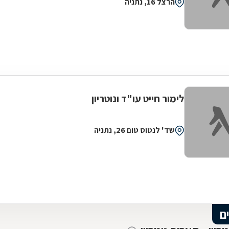
הרצל 16, נתניה
לימור חייט עו"ד ונוטריון
שד' לנטוס טום 26, נתניה
ם