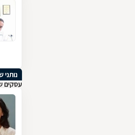
נותני ש
עסקים שנ