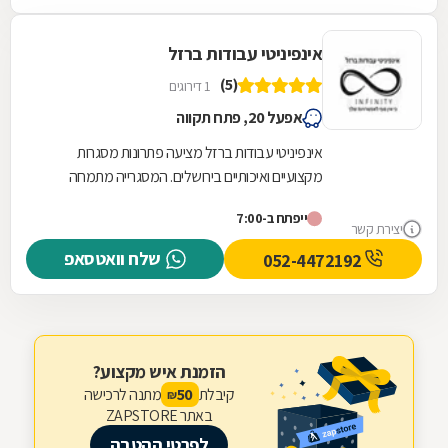
אינפיניטי עבודות ברזל
(5)
1 דירוגים
אפעל 20, פתח תקווה
אינפיניטי עבודות ברזל מציעה פתרונות מסגרות
מקצועיים ואיכותיים בירושלים. המסגרייה מתמחה
בתכנון, ייצור והתקנה של גדרות וסורגים המותאמים...
ייפתח ב-7:00
יצירת קשר
שלח וואטסאפ
052-4472192
הזמנת איש מקצוע?
קיבלת
מתנה לרכישה
50
₪
באתר ZAPSTORE
לפרטי ההטבה