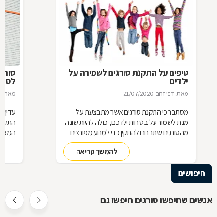
טיפים על התקנת סורגים לשמירה על
סורג 
ילדים
לסורג
מאת: דפי זהב
21/07/2020
מאת: מ
מסתבר כי התקנת סורגים אשר מתבצעת על
עדיף 
מנת לשמור על בטיחות ילדכם, יכולה להיות שונה
התקנת
מהסורגים שתבחרו להתקין כדי למנוע מפורצים
המאוד 
להיכנס לביתכם. אילו סורגים מתאימים לשמירה
שחשוב
להמשך קריאה
על בטיחות ילדכם? מדוע חשוב להקפיד על
סורגים מגולוונים? כיצד ניתן למנוע היווצרות חלודה
חיפושים
על הסורגים? כל הטיפים לפניכם
אנשים שחיפשו סורגים חיפשו גם