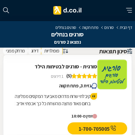
דף הבית
סורגים
פתח תקווה
סורגים בנחלים
סורגים בנחלים
נמצאו 2 סורגים
סינון תוצאות
פופולריות
דירוג
מרחק ממני
סורגית - סורגים לבטיחות הילד
(5)
1 דירוגים
גזית 3, פתח תקווה
קיבלתי שרות מדהים מאביעד המקסים ממליצה
בחום מאוד מרוצה מהשרות כל כך אכפתי אדיב
המחירים מאוד הגונים וזולים אני זכיתי
זמין מ-10:00
1-700-705005