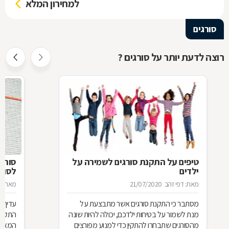
למחירון המלא
סורגים
רוצה לדעת יותר על סורגים ?
טיפים על התקנת סורגים לשמירה על
סורג 
ילדים
לסורג
מאת: דפי זהב
21/07/2020
מאת: מ
מסתבר כי התקנת סורגים אשר מתבצעת על
עדיף 
מנת לשמור על בטיחות ילדכם, יכולה להיות שונה
התקנת
מהסורגים שתבחרו להתקין כדי למנוע מפורצים
המאוד 