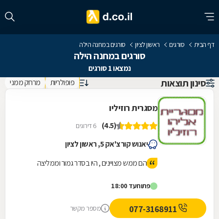
דף הבית
סורגים
ראשון לציון
סורגים במחנה הילה
סורגים במחנה הילה
נמצאו 1 סורגים
סינון תוצאות
פופולריות
מרחק ממני
מסגרית רוזיליו
(4.5)
6 דירוגים
יאנוש קורצ'אק 5, ראשון לציון
הם ממש מצויינים , היו בסדר גמור וממליצה
פתוח
עד 18:00
077-3168911
מספר מקשר