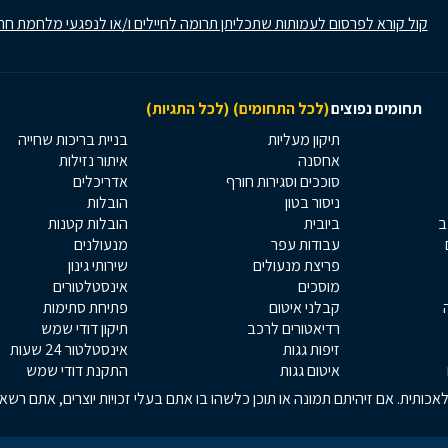
קול קורא לפרסום לעמותות שתכליתן תרומה לחיילים ו/או לנפגעי מלחמת חר
תחומים נפוצים
(לכל התחומים)
(לכל התגיות)
תיקון מעליות
בניית בריכות שחייה
אחסנה
איתור נזילות
סוככים וסגירות חורף
אדריכלים
ניסור בטון
הובלות
ב
ביובית
הובלות קטנות
עבודות עפר
מנעולנים
פריצת מנעולים
שירותי גינון
מוסכים
אינסטלטורים
קבלני איטום
פתיחת סתימות
רדיאטורים לרכב
תיקון דודי שמש
זיפות גגות
אינסטלטור 24 שעות
איטום גגות
התקנת דודי שמש
כותית. אם זיהיתם תמונה או תוכן כלשהו בו אתם בעלי זכויות יוצרים, אתם רש