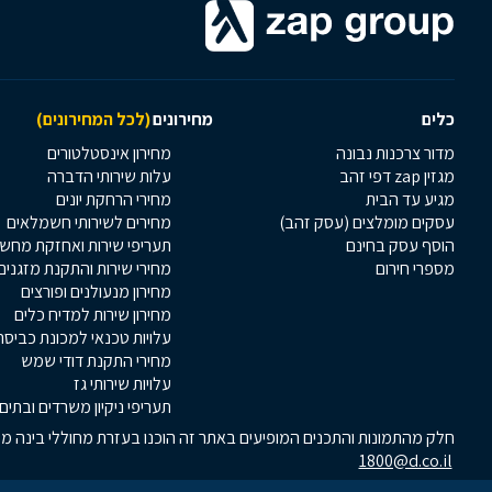
כלים
מחירונים
(לכל המחירונים)
מדור צרכנות נבונה
מחירון אינסטלטורים
מגזין zap דפי זהב
עלות שירותי הדברה
מגיע עד הבית
מחירי הרחקת יונים
עסקים מומלצים (עסק זהב)
מחירים לשירותי חשמלאים
הוסף עסק בחינם
תעריפי שירות ואחזקת מחש
מספרי חירום
מחירי שירות והתקנת מזגנים
מחירון מנעולנים ופורצים
מחירון שירות למדיח כלים
עלויות טכנאי למכונת כביסה
מחירי התקנת דודי שמש
עלויות שירותי גז
תעריפי ניקיון משרדים ובתים
חלק מהתמונות והתכנים המופיעים באתר זה הוכנו בעזרת מחוללי בינה מלא
1800@d.co.il