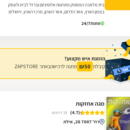
בית מלאכה המספק פתרונות אלומיניום וברזל לבית ולעסק
בצפון הארץ, אזור הדרום, אזור השרון, מרכז הארץ, ירושלים
והסביבה או בשפלה. החל מיעוץ בשטח...
פתוח
24/7
הזמנת איש מקצוע?
₪
50
קיבלת
מתנה לרכישה
באתר ZAPSTORE
מגה אחזקות
(4.7)
18 דירוגים
רח' 7007 28, אילת