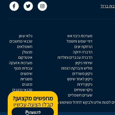
בות ברזל
מערכות כיבוי אש
גלאי עשן
דודי שמש וחשמל
טכנאי מחשבים
הרחקת יונים
חשמלאים
הדברה ירוקה
מנעולן
הדברת עכברים וחולדות
אינטרקום
שירותי ניקיון
מערכות אזעקה
פוליש והברקת רצפות
עבודות מנוף
ניקיון משרדים
שיפוצים
ניקיון לאחר שיפוץ
מסגריות
ניקיון דירות
מזגנים
ניקוי שטיחים
טכנאי מזגנים
שערים חשמליים
נגרים ונגריות
מחפשים מקצוען?
אים לפנות אלינו ולבקש לחדול משימוש בו, באמצעות כתובת המייל
קבלו הצעה עכשיו
להצעה