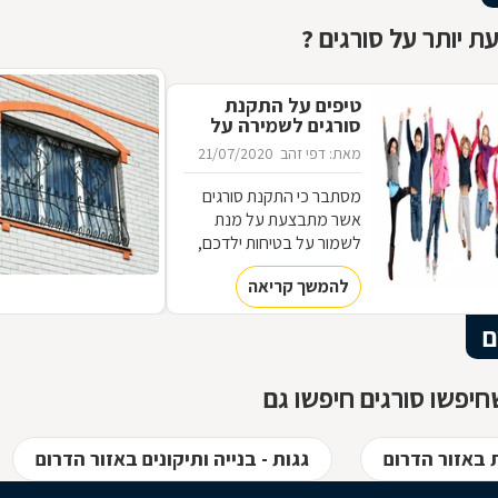
ת יותר על סורגים ?
טיפים על התקנת
סורגים לשמירה על
ילדים
מאת: דפי זהב
21/07/2020
מסתבר כי התקנת סורגים
אשר מתבצעת על מנת
לשמור על בטיחות ילדכם,
יכולה להיות שונה מהסורגים
להמשך קריאה
שתבחרו להתקין כדי למנוע
מפורצים להיכנס לביתכם.
ם
אילו סורגים מתאימים
לשמירה על בטיחות ילדכם?
מדוע חשוב להקפיד על
יפשו סורגים חיפשו גם
סורגים מגולוונים? כיצד ניתן
למנוע היווצרות חלודה על
הסורגים? כל הטיפים
 באזור הדרום
גגות - בנייה ותיקונים באזור הדרום
לפניכם