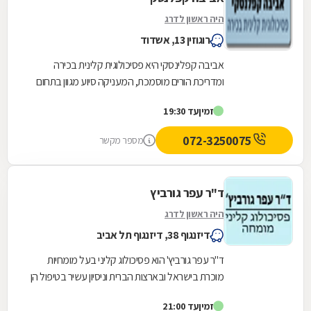
היה ראשון לדרג
רוגוזין 13, אשדוד
אביבה קפלינסקי היא פסיכולוגית קלינית בכירה
ומדריכת הורים מוסמכת, המעניקה סיוע מגוון בתחום
במסגרת קליניקה באשדוד. קהל המטופלים שלה
זמין
עד 19:30
כולל בתוכו...
072-3250075
מספר מקשר
ד"ר עפר גורביץ
היה ראשון לדרג
דיזנגוף 38, דיזנגוף תל אביב
ד"ר עפר גורביץ' הוא פסיכולוג קליני בעל מומחיות
מוכרת בישראל ובארצות הברית וניסיון עשיר בטיפול הן
בארץ והן בחו"ל. הוא מקבל מטופלים לטיפול...
זמין
עד 21:00