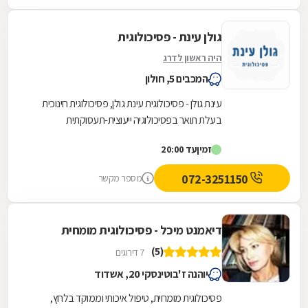
גולן עינת - פסיכולוגית
היה ראשון לדרג
המכבים 5, חולון
עינת גולן - פסיכולוגית עינת גולן, פסיכולוגית חינוכית
בעלת תואר בפסיכולוגיה ייעוצית-תעסוקתית
מאוניברסיטת תל אביב, מביאה עמה ניסיון עשיר של...
זמין
עד 20:00
072-3251150
מספר מקשר
דיאמנט מיכל - פסיכולוגית מומחית
(5)
7 דירוגים
יוהנה ז'בוטינסקי 20, אשדוד
פסיכולוגית מומחית, טיפול איכותי וממוקד בלחץ,