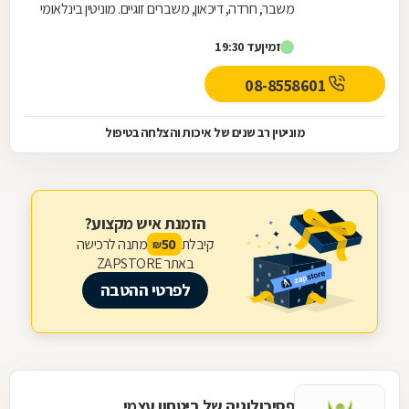
משבר, חרדה, דיכאון, משברים זוגיים. מוניטין בינלאומי
וניסיון רב שנים, מרצה באונברסיטאות בר אילן...
זמין
עד 19:30
08-8558601
מוניטין רב שנים של איכות והצלחה בטיפול
הזמנת איש מקצוע?
קיבלת
מתנה לרכישה
50
₪
באתר ZAPSTORE
לפרטי ההטבה
פסיכולוגיה של ביטחון עצמי