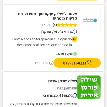
אלסה ליפצ'יק יעקובסון - פסיכולוגית
קלינית מומחית
(5)
27 דירוגים
שד' אצ"ל 74, אשקלון
Llevo 6 años en terapia con ella y puedo
decir con total certeza que ha sido la
única psicóloga que realmente me ha
זמין
עד 16:30
ayudado en casi 20 años viviendo en este
país. Antes de encontrarla, pasé por más
077-3164211
מספר מקשר
de 10 profesionales sin sentirme
comprendida ni acompañada de verdad.
Con ella encontré un espacio seguro,
שילה פורמן אירית
humano y profesional, donde me sentí
היה ראשון לדרג
escuchada sin juicios y guiada con mucha
גלבוע 49, מבשרת ציון
claridad y sensibilidad. Su forma de
trabajar, su compromiso y su capacidad
אירית שילה פורמן היא פסיכולוגית קלינית ומדריכה, לה