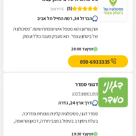
(5)
8 דירוגים
הברזל 34, רמת החייל תל אביב
אורן צוריאנו הוא מטפל אישי ומפתח שיטת ״פסיכולוגיה
של ביטחון עצמי״. הוא מעניק מענה כולל ועמוק
לקשיים הקשורים לדימוי עצמי, לחוסר ביטחון...
זמין
עד 20:00
050-6933335
דגוני סמדר
היה ראשון לדרג
דרך ארץ 24, גדרה
סמדר דגוני, פסיכולוגית קלינית מומחית ומדריכה.
בעלת ניסיון רב בטיפול במצבי חרדה, דכאון וטראומה,
קשיים ביחסים ובתקשורת בין אישית; ליווי...
זמין
עד 19:30