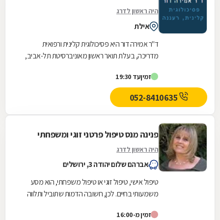
היה ראשון לדרג
אילת
ד"ר אמירה דור היא פסיכולוגית קלינית ורפואית
מדריכה, בעלת תואר ראשון מאוניברסיטת תל-אביב,
תואר שני (מאסטר) מאוניברסיטת אוהיו סטייט
זמין
עד 19:30
ודוקטורט...
052-8410635
פנינה מנס טיפול פרטני זוגי ומשפחתי
היה ראשון לדרג
אברהם שלום יהודה 3, ירושלים
טיפול אישי, טיפול זוגי או טיפול משפחתי, הוא מסע
משמעותי בחיים. לכן, חשובה הדמות שתוביל ותלווה
אותך בתהליך, תכבד את ערכיך, ותסייע בהפנמת...
זמין מ-16:00