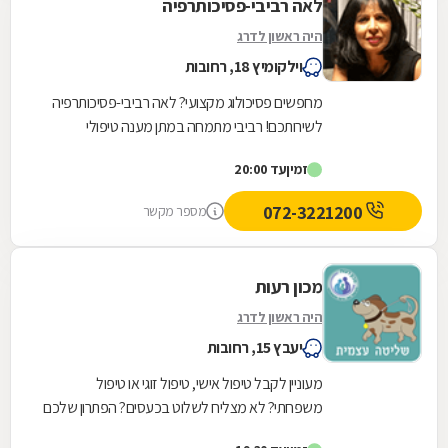
לאה רביבי-פסיכותרפיה
היה ראשון לדרג
וילקומיץ 18, רחובות
מחפשים פסיכולוג מקצועי? לאה רביבי-פסיכותרפיה
לשירותכם! רביבי מתמחה במתן מענה טיפולי
קוגניטיבי - התנהגותי ומאחוריה ניסיון מקצועי רחב
זמין
עד 20:00
ועשיר...
072-3221200
מספר מקשר
מכון רעות
היה ראשון לדרג
יעבץ 15, רחובות
מעוניין לקבל טיפול אישי, טיפול זוגי או טיפול
משפחתי? לא מצליח לשלוט בכעסים? הפתרון שלכם
נמצא במכון רעות. זהו מכון לייעוץ ולטיפול הממוקם...