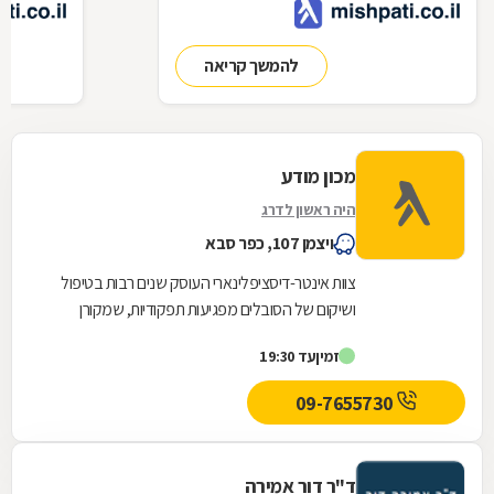
להמשך קריאה
מכון מודע
היה ראשון לדרג
ויצמן 107, כפר סבא
צוות אינטר-דיסציפלינארי העוסק שנים רבות בטיפול
ושיקום של הסובלים מפגיעות תפקודיות, שמקורן
במגוון רחב של הפרעות פסיכיאטריות. גב' נעמי...
זמין
עד 19:30
09-7655730
ד"ר דור אמירה