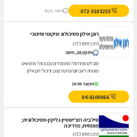
072-3103253
מספר מקשר
רונן אילון פסיכולוג שיקומי וחינוכי
היה ראשון לדרג
ויתקין 16, חיפה
סובלים מחרדות? מתמודדים עם נכות? מחפשים
מומחה לאבחון הפרעת קשב וריכוז? רונן אילון
פסיכולוג שיקומי וחינוכי לשירותכם. בין שירותינו:
זמין
עד 20:00
טיפולים...
04-8100066
סילביה רוצ'ישטיין גליקין-פסיכולוגית;
מומחית; מדריכה
היה ראשון לדרג