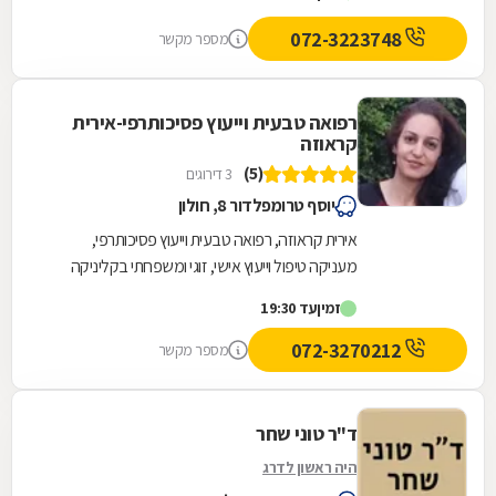
072-3223748
מספר מקשר
רפואה טבעית וייעוץ פסיכותרפי-אירית
קראוזה
(5)
3 דירוגים
יוסף טרומפלדור 8, חולון
אירית קראוזה, רפואה טבעית וייעוץ פסיכותרפי,
מעניקה טיפול וייעוץ אישי, זוגי ומשפחתי בקליניקה
הפרטית הממוקמת בעיר חולון. בנוסף אירית
זמין
עד 19:30
מתמחה...
072-3270212
מספר מקשר
ד"ר טוני שחר
היה ראשון לדרג