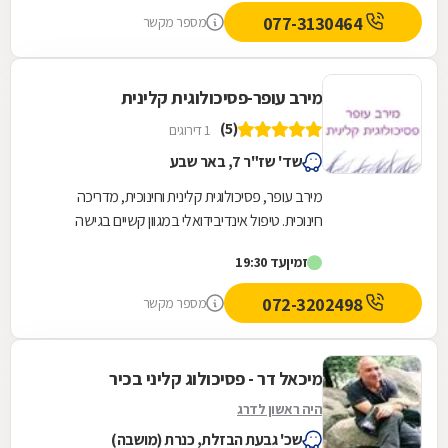
077-3130464
מספר מקשר
מירב עופר-פסיכולוגית קלינית
(5)
1 דירוגים
שד' שז"ר 7, באר שבע
מירב עופר, פסיכולוגית קלינית וחינוכית, מדריכה
חינוכית. טיפול אינדיבידואלי במגוון קשיים בגישה
פסיכודינאמית, תוך שילוב גישות נוספות כמו C.B.T...
זמין
עד 19:30
072-3202498
מספר מקשר
מיכאל דר - פסיכולוג קליני בכיר
היה ראשון לדרג
שכ' גבעת הבזלת, כנרת (מושבה)