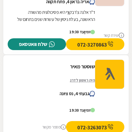
אריה בראון 4, פתח תקווה
ד''ר אלנה צ'רבקוף היא פסיכולוגית מהשורה
הראשונה, בעלת ניסיון של עשרות שנים בתחום של
פסיכולוגיה קלינית. במסגרת שתי קליניקות עצמאיות,
זמין
עד 19:30
בתל אביב...
יצירת קשר
שלח וואטסאפ
072-3270863
שוסטר מאיר
היה ראשון לדרג
גבעתי 4, נס ציונה
זמין
עד 19:30
072-3263073
מספר מקשר