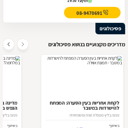
זמין
עד 19:30
08-9470691
פסיכולוגים
מדריכים מקצועיים בנושא פסיכולוגים
לקחת
אחריות
בעין
הסערה:
המפתח
מדינה
בט
להישרדות
במשבר
הנפש
במ
פנינה בליץ-מטפלת זוגית ומשפחתית
פנינה בליץ-
בשיתוף
בשיתוף