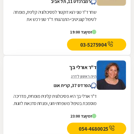
רמברנדט 11, תל אביב
שחר ד"ר טוני הוא דוקטור לפסיכולוגיה קלינית, מומחה
לטיפול קוגניטיבי-התנהגותי. ד"ר טוני רכש את
השכלתו באוניברסיטת תל אביב ועבר התמחות
זמין
עד 19:00
בטיפול...
03-5275904
ד"ר אורלי בך
היה ראשון לדרג
הפרדס 37, קרית אונו
ד''ר אורלי בך היא פסיכולוגית קלינית מומחית, מדריכה
מוסמכת בטיפול משפחתי וזוגי, ומנחת סדנאות לזוגות.
בקליניקה שלה בקריית אונו היא משלבת...
זמין
עד 23:00
054-4680025