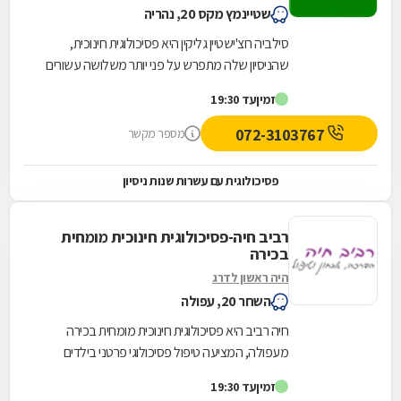
שטיינמץ מקס 20, נהריה
סילביה רוצ'ישטיין גליקין היא פסיכולוגית חינוכית,
שהניסיון שלה מתפרש על פני יותר משלושה עשורים
וחצי. היא מתמחה במתן טיפול קוגנטיבי התנהגותי...
זמין
עד 19:30
072-3103767
מספר מקשר
פסיכולוגית עם עשרות שנות ניסיון
רביב חיה-פסיכולוגית חינוכית מומחית
בכירה
היה ראשון לדרג
השחר 20, עפולה
חיה רביב היא פסיכולוגית חינוכית מומחית בכירה
מעפולה, המציעה טיפול פסיכולוגי פרטני בילדים
ובבני נוער, ייעוץ והדרכה מקצועית להורים ולצוותים...
זמין
עד 19:30