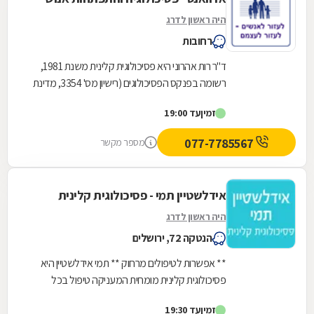
היה ראשון לדרג
רחובות
ד"ר רות אהרוני היא פסיכולוגית קלינית משנת 1981,
רשומה בפנקס הפסיכולוגים (רישיון מס' 3354, מדינת
אוהיו). אחרי יותר מעשר שנות עבודה בארה"ב,...
זמין
עד 19:00
077-7785567
מספר מקשר
אידלשטיין תמי - פסיכולוגית קלינית
היה ראשון לדרג
הנטקה 72, ירושלים
** אפשרות לטיפולים מרחוק ** תמי אידלשטיין היא
פסיכולוגית קלינית מומחית המעניקה טיפול בכל
הנוגע לטראומות, מצבי חרדה, ביטחון עצמי ודימוי
זמין
עד 19:30
עצמי,...