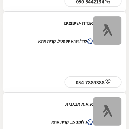
050-5442134
אנדרו-שיפוצים
שד' גיורא יוספטל, קרית אתא
054-7889388
א.א.א אביבית
גולומב 15, קרית אתא