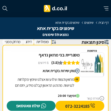
דף הבית
שיפוצים
שיפוצים בקרית אתא
שיפוצים בקרית אתא
נמצאו 59 שיפוצים
סינון תוצאות
פופולריות
דירוג
מרחק ממני
פרסומת
מסגריית בני מרואן נדאף
(3.8)
8 דירוגים
נותן שירות בקרית אתא
מרוואן והצוות שלו עשו אצלנו שיפוץ מקלחות
לנגישות. מהרגע הראשון קבלנו מידע, יחס חם
וסופר אכפתי, זמינות כמעט מיידית עקב לוז מאוד
זמין
עד 20:00
צפוף. העבודה נהדרת, במחיר הוגן, סיום לפני
יצירת קשר
הזמן שהוסכם עליו במאמץ אדיר להספיק ללוז
שלח וואטסאפ
072-3224185
הצפוף והכל מכל הלב. ממליצה בחום, ללא ספק