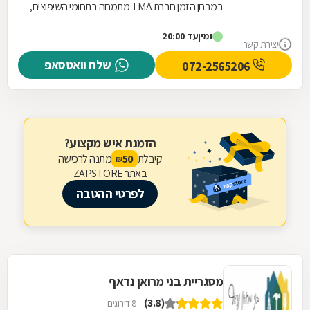
במבחן הזמן חברת TMA מתמחה בתחומי השיפוצים,
התקשורת והחשמל, עם ניסיון מקצועי מוכח של
זמין
עד 20:00
עשרות שנים...
יצירת קשר
שלח וואטסאפ
072-2565206
הזמנת איש מקצוע?
קיבלת
מתנה לרכישה
50
₪
באתר ZAPSTORE
לפרטי ההטבה
מסגריית בני מרואן נדאף
(3.8)
8 דירוגים