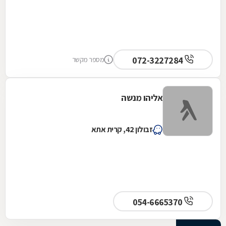
072-3227284
מספר מקשר
אליהו מנשה
זבולון 42, קרית אתא
054-6665370