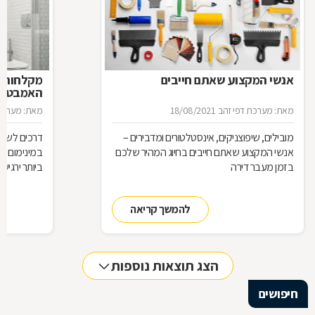
אנשי המקצוע שאתם חייבים
מקלחות ב
האמבטיה
מאת: מערכת דפי זהב
18/08/2021
מאת: מערכת 
מובילים, שיפוצניקים, אינסטלטורים ומדבירים –
דרכים לשיפ
אנשי המקצוע שאתם חייבים בחיוג המהיר שלכם
במינימום מ
בזמן מעבר דירה
ביותר ירגישו
להמשך קריאה
הצג תוצאות נוספות
חיפושים