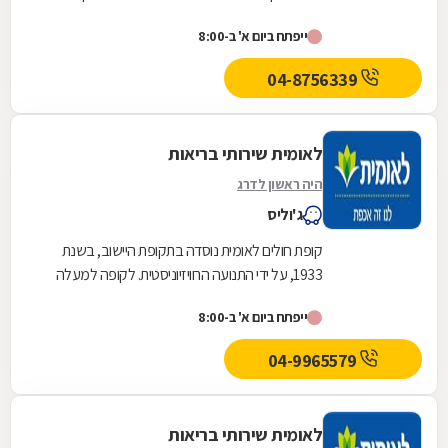
השלישית בגודלה בישראל והיא שוקדת על הגדלת
ייפתח ביום א' ב-8:00
מעגל...
04-8756339
לאומית שירותי בריאות
היה ראשון לדרג
ג'וליס
קופת חולים לאומית נוסדה בתקופת היישוב, בשנת
1933, על ידי התנועה הרוויזיוניסטית. לקופה למעלה
משלוש מאות ועשרים סניפים ברחבי הארץ, והיא
ייפתח ביום א' ב-8:00
אחת...
04-9965579
לאומית שירותי בריאות