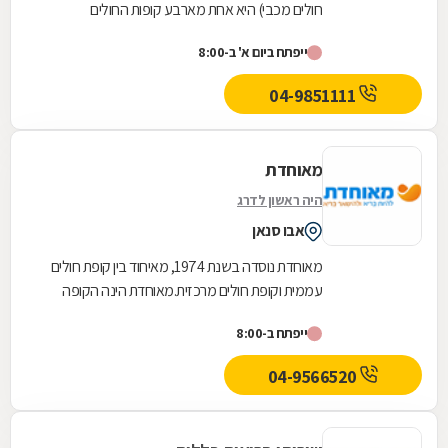
חולים מכבי) היא אחת מארבע קופות החולים
הפועלות בישראל. היא נוסדה בספטמבר 1940
ייפתח ביום א' ב-8:00
והחלה את עבודתה...
04-9851111
מאוחדת
היה ראשון לדרג
אבו סנאן
מאוחדת נוסדה בשנת 1974, מאיחוד בין קופת חולים
עממית וקופת חולים מרכזית.מאוחדת הינה הקופה
השלישית בגודלה בישראל והיא שוקדת על הגדלת
ייפתח ב-8:00
מעגל...
04-9566520