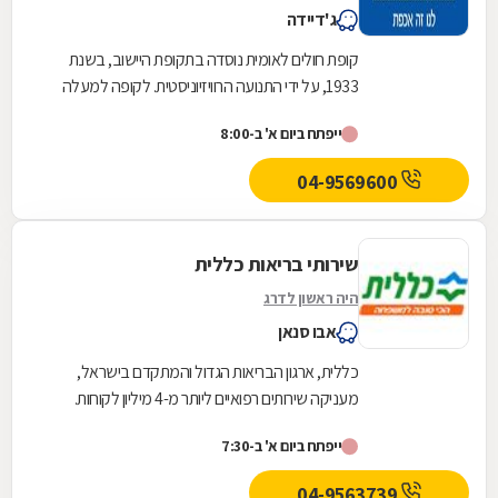
ג'דיידה
קופת חולים לאומית נוסדה בתקופת היישוב, בשנת
1933, על ידי התנועה הרוויזיוניסטית. לקופה למעלה
משלוש מאות ועשרים סניפים ברחבי הארץ, והיא
ייפתח ביום א' ב-8:00
אחת...
04-9569600
שירותי בריאות כללית
היה ראשון לדרג
אבו סנאן
כללית, ארגון הבריאות הגדול והמתקדם בישראל,
מעניקה שירותים רפואיים ליותר מ-4 מיליון לקוחות.
כללית מעצבת את רפואת המשפחה בקהילה מעת
ייפתח ביום א' ב-7:30
היווסדה -...
04-9563739