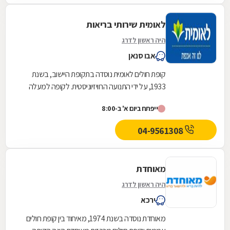
לאומית שירותי בריאות
היה ראשון לדרג
אבו סנאן
קופת חולים לאומית נוסדה בתקופת היישוב, בשנת
1933, על ידי התנועה הרוויזיוניסטית. לקופה למעלה
משלוש מאות ועשרים סניפים ברחבי הארץ, והיא
ייפתח ביום א' ב-8:00
אחת...
04-9561308
מאוחדת
היה ראשון לדרג
ירכא
מאוחדת נוסדה בשנת 1974, מאיחוד בין קופת חולים