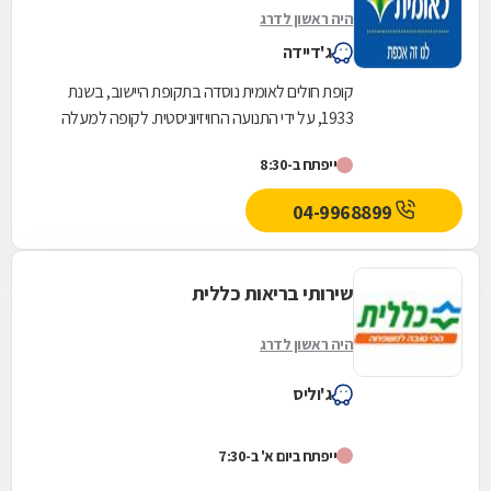
היה ראשון לדרג
ג'דיידה
קופת חולים לאומית נוסדה בתקופת היישוב, בשנת
1933, על ידי התנועה הרוויזיוניסטית. לקופה למעלה
משלוש מאות ועשרים סניפים ברחבי הארץ, והיא
ייפתח ב-8:30
אחת...
04-9968899
שירותי בריאות כללית
היה ראשון לדרג
ג'וליס
ייפתח ביום א' ב-7:30