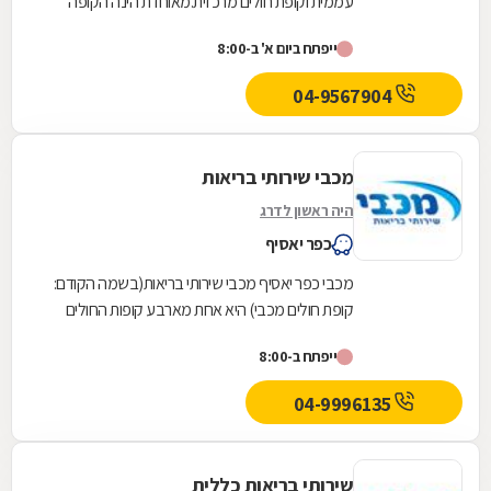
עממית וקופת חולים מרכזית.מאוחדת הינה הקופה
השלישית בגודלה בישראל והיא שוקדת על הגדלת
ייפתח ביום א' ב-8:00
מעגל...
04-9567904
מכבי שירותי בריאות
היה ראשון לדרג
כפר יאסיף
מכבי כפר יאסיף מכבי שירותי בריאות(בשמה הקודם:
קופת חולים מכבי) היא אחת מארבע קופות החולים
הפועלות בישראל. היא נוסדה בספטמבר 1940
ייפתח ב-8:00
והחלה את...
04-9996135
שירותי בריאות כללית