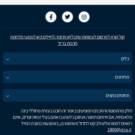
קול קורא לפרסום לעמותות שתכליתן תרומה לחיילים ו/או לנפגעי מלחמת
חרבות ברזל
כלים
מחירונים
תחומים נפוצים
חלק מהתמונות והתכנים המופיעים באתר זה הוכנו בעזרת מחוללי בינה
מלאכותית. אם זיהיתם תמונה או תוכן כלשהו בו אתם בעלי זכויות יוצרים, אתם
רשאים לפנות אלינו ולבקש לחדול משימוש בו, באמצעות כתובת המייל
1800@d.co.il