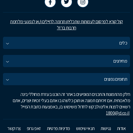
קול קורא לפרסום לעמותות שתכליתן תרומה לחיילים ו/או לנפגעי מלחמת
חרבות ברזל
כלים
מחירונים
תחומים נפוצים
חלק מהתמונות והתכנים המופיעים באתר זה הוכנו בעזרת מחוללי בינה
מלאכותית. אם זיהיתם תמונה או תוכן כלשהו בו אתם בעלי זכויות יוצרים, אתם
רשאים לפנות אלינו ולבקש לחדול משימוש בו, באמצעות כתובת המייל
1800@d.co.il
אודות
נגישות
תנאי שימוש
מדיניות פרטיות
זאפ גרופ
צרו קשר