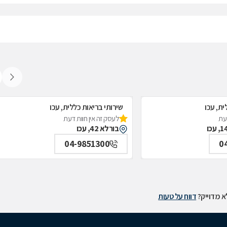
ית, עכו
שירותי בריאות כללית, עכו
דעת
לעסק זה אין חוות דעת
בורלא 42, עכו
04-9851300
0
 מדוייק?
דווח על טעות