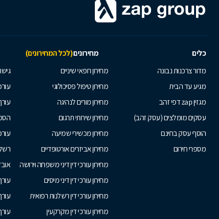
כלים
מחירונים
(לכל המחירונים)
מדור צרכנות נבונה
מחירון רופאי שיניים
גישור
מגיע עד הבית
מחירון טיפול פסיכולוגי
עורכי
מגזין zap דפי זהב
מחירון מורים לנהיגה
עורך
עסקים מומלצים (עסק זהב)
מחירון שירותי תרגום
הסכם
הוסף עסק בחינם
מחירון מכשירי שמיעה
עורכ
מספרי חירום
מחירון אביזרים אורטופדיים
רשלנ
מחירון עורכי דין דיני משפחה וירושה
אובד
מחירון עורכי דין דיני מיסים
עורך
מחירון עורכי דין רשלנות רפואית
עורך 
מחירון עורכי דין מקרקעין
עורך