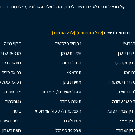
קול קורא לפרסום לעמותות שתכליתן תרומה לחיילים ו/או לנפגעי מלחמת חרבות
תחומים נפוצים
(לכל התחומים)
(לכל התגיות)
 גירושין
ניתוחים פלסטיים
ליקויי בנייה
 דין גירושין
שאיבת שומן
מרפאת שיניי
 דין מקרקעין
הגדלת חזה
רופאי שיניים
 ממון
תמ"א 38
רפואה סינית
י דין דיני משפחה
מתיחת בטן
רפואה משלי
ות רפואית
טיפול וייעוץ זוגי / משפחתי
אורטופדיה
ן כושר עבודה
תאונת עבודה
נטורופתיה
 דין הוצאה לפועל
הומאופתיה / טיפול הומאופתי
ביטוח
דין פלילי
פסיכולוגים
ביטוח נסיעות 
 דין תעבורה
אורטופד כף רגל
רואה חשבון