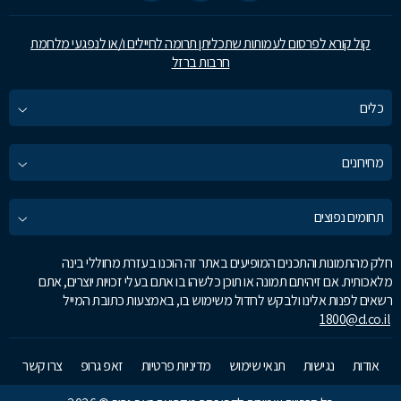
קול קורא לפרסום לעמותות שתכליתן תרומה לחיילים ו/או לנפגעי מלחמת
חרבות ברזל
כלים
מחירונים
תחומים נפוצים
חלק מהתמונות והתכנים המופיעים באתר זה הוכנו בעזרת מחוללי בינה
מלאכותית. אם זיהיתם תמונה או תוכן כלשהו בו אתם בעלי זכויות יוצרים, אתם
רשאים לפנות אלינו ולבקש לחדול משימוש בו, באמצעות כתובת המייל
1800@d.co.il
אודות
נגישות
תנאי שימוש
מדיניות פרטיות
זאפ גרופ
צרו קשר