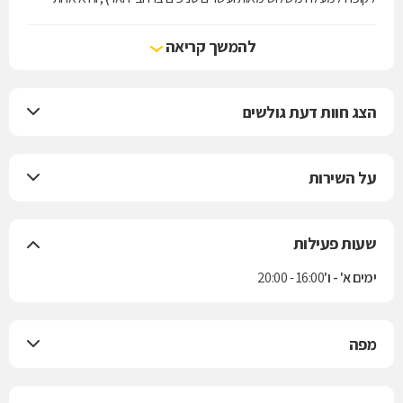
מארבע קופות החולים הפועלות בישראל. הקופה מעניקה את שירותי סל
הבריאות לפי חוק ביטוח בריאות ממלכתי, התשנ"ד-1994, ובנוסף מציעה
להמשך קריאה
למבוטחיה תוכניות לביטוח משלים. בשנת 2004 נחתם הסכם בין הקופה
לבין חברת הביטוח "הראל" למתן ביטוח סיעודי לחברי הקופה.
הצג חוות דעת גולשים
על השירות
שעות פעילות
ימים א' - ו'
16:00 - 20:00
מפה