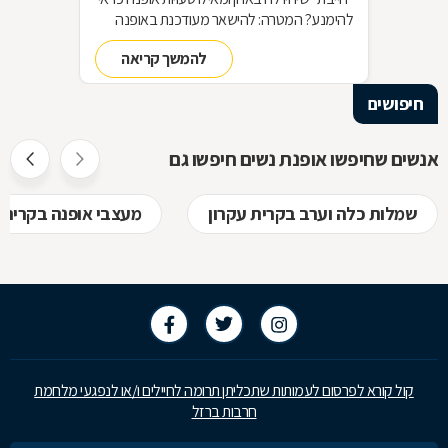
להימנע? המטרה: להישאר מעודכנת באופנה
מבלי להחליף מלתחה שלמה כל עונה האמצעי:
להמשך קריאה
סדר בארון!
חיפושים
אנשים שחיפשו אופנת נשים חיפשו גם
שמלות כלה וערב בקרית עקרון
מעצבי אופנה בקרית 
קול קורא לפרסום לעמותות שתכליתן תרומה לחיילים ו/או לנפגעי מלחמת
חרבות ברזל