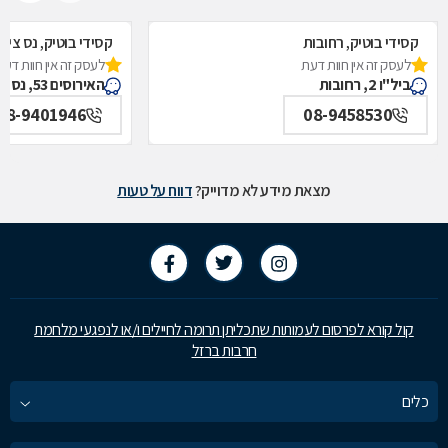
קסידי בוטיק, רחובות
קסידי בוטיק, נס ציונ
לעסק זה אין חוות דעת
לעסק זה אין חוות דעת
ביל"ו 2, רחובות
האירוסים 53, נס ציונה
08-9401946
08-9458530
מצאת מידע לא מדוייק?
דווח על טעות
קול קורא לפרסום לעמותות שתכליתן תרומה לחיילים ו/או לנפגעי מלחמת
חרבות ברזל
כלים